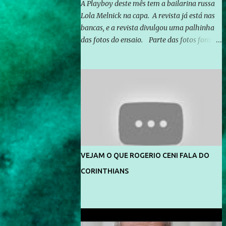
A Playboy deste mês tem a bailarina russa
Lola Melnick na capa. A revista já está nas
bancas, e a revista divulgou uma palhinha
das fotos do ensaio. Parte das fotos foram
feitas no morro do Vidigal, no Rio de
Janeiro. O ensaio foi feito pelo fotógrafo
Gerard Giaume e também contou com a
praia da Joatinga como locação. Playboy
divulga capa e primeiras fotos de Lola
Melnick - @aredacao
VEJAM O QUE ROGERIO CENI FALA DO
CORINTHIANS