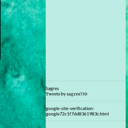
Sagres
Tweets by sagres730
google-site-verification:
google72c1f7dd8361983c.html