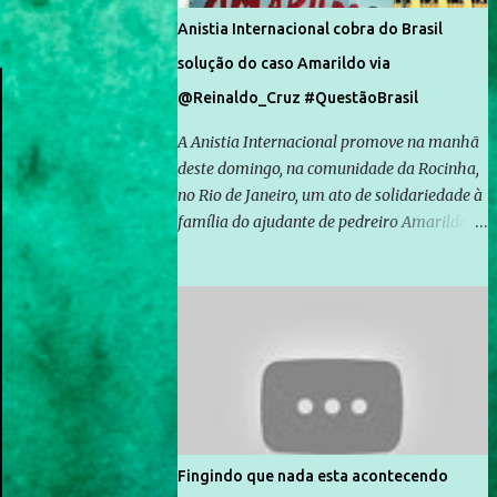
Anistia Internacional cobra do Brasil
solução do caso Amarildo via
@Reinaldo_Cruz #QuestãoBrasil
A Anistia Internacional promove na manhã
deste domingo, na comunidade da Rocinha,
no Rio de Janeiro, um ato de solidariedade à
família do ajudante de pedreiro Amarildo de
Souza, cujo desaparecimento vai completar
um mês no próximo dia 14. Amarildo
desapareceu quando foi levado por policiais
da Unidade de Polícia Pacificadora (UPP) da
Rocinha. A assessora de Direitos Humanos
da Anistia Internacional, Renata Neder, disse
à Agência Brasil que ações e atividades de
mobilização são feitas normalmente pela
organização não governamental. As ações
Fingindo que nada esta acontecendo
de solidariedade são promovidas em apoio