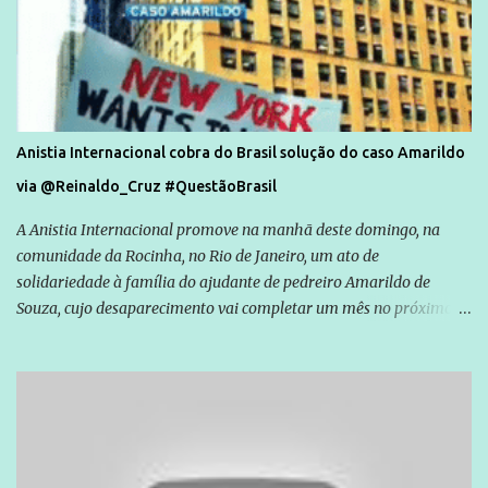
Anistia Internacional cobra do Brasil solução do caso Amarildo
via @Reinaldo_Cruz #QuestãoBrasil
A Anistia Internacional promove na manhã deste domingo, na
comunidade da Rocinha, no Rio de Janeiro, um ato de
solidariedade à família do ajudante de pedreiro Amarildo de
Souza, cujo desaparecimento vai completar um mês no próximo
dia 14. Amarildo desapareceu quando foi levado por policiais da
Unidade de Polícia Pacificadora (UPP) da Rocinha. A assessora de
Direitos Humanos da Anistia Internacional, Renata Neder, disse à
Agência Brasil que ações e atividades de mobilização são feitas
normalmente pela organização não governamental. As ações de
solidariedade são promovidas em apoio a famílias ou pessoas que