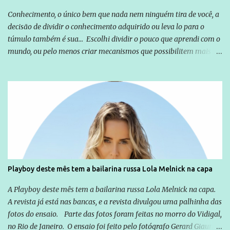
Conhecimento, o único bem que nada nem ninguém tira de você, a
decisão de dividir o conhecimento adquirido ou leva lo para o
túmulo também é sua... Escolhi dividir o pouco que aprendi com o
mundo, ou pelo menos criar mecanismos que possibilitem mais e
mais pessoas terem acesso a educação e ao conhecimento. Não
sou Professor, a mais nobre das profissões, mas tento ser um
empreendedor da comunicação, que além de informação
cotidiana, corriqueira e cada vez mais preocupantes, do tipo que
você já esta acostumado a ver neste espaço, vou trabalhar a ideia
que possibilite distribuir não só informações, mas que gere de
forma consistente a riqueza do conhecimento... Exemplo: o
cidadão brasileiro não precisa só ser informado sobre operações
da Lava Jato, Reformas que podem retirar ou não direitos, ou
Playboy deste mês tem a bailarina russa Lola Melnick na capa
quem vai ser preso ou não; é preciso levar até as pessoas, do mais
simples ao mais burguês, o que diz a nossa Constituição, quais são
A Playboy deste mês tem a bailarina russa Lola Melnick na capa.
seus direitos e deveres em ...
A revista já está nas bancas, e a revista divulgou uma palhinha das
fotos do ensaio. Parte das fotos foram feitas no morro do Vidigal,
no Rio de Janeiro. O ensaio foi feito pelo fotógrafo Gerard Giaume