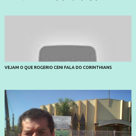
e também contou com a praia da Joatinga como locação. Playboy
divulga capa e primeiras fotos de Lola Melnick - @aredacao
VEJAM O QUE ROGERIO CENI FALA DO CORINTHIANS