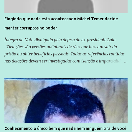
são vítimas de violência, estão em situação de risco ou têm seus
direitos violados. Leia mais: Anistia Internacional cobra do Brasil
solução do caso Amarildo - Terra Brasil
Fingindo que nada esta acontecendo Michel Temer decide
manter corruptos no poder
Íntegra da Nota divulgada pela defesa do ex-presidente Lula
"Delações são versões unilaterais de réus que buscam sair da
prisão ou obter benefícios pessoais. Todas as referências contidas
nas delações devem ser investigadas com isenção e imparcialidade
não apenas em relação ao ex-Presidente Lula, mas também em
relação a todos os que foram citados, incluindo a sociedade que a
Globo manteve com o Grupo Odebrecht, citada na delação de
Emílio Odebrecht. Lula sempre atuou para promover o Brasil no
exterior, e não para promover determinadas empresas ou
empresários" Assina a nota o advogado Cristiano Zanin Martins
Conhecimento o único bem que nada nem ninguém tira de você