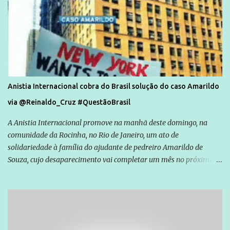
Anistia Internacional cobra do Brasil solução do caso Amarildo
via @Reinaldo_Cruz #QuestãoBrasil
A Anistia Internacional promove na manhã deste domingo, na
comunidade da Rocinha, no Rio de Janeiro, um ato de
solidariedade à família do ajudante de pedreiro Amarildo de
Souza, cujo desaparecimento vai completar um mês no próximo
dia 14. Amarildo desapareceu quando foi levado por policiais da
Unidade de Polícia Pacificadora (UPP) da Rocinha. A assessora de
Direitos Humanos da Anistia Internacional, Renata Neder, disse à
Agência Brasil que ações e atividades de mobilização são feitas
normalmente pela organização não governamental. As ações de