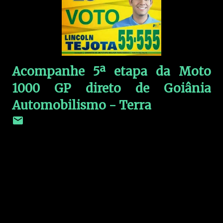
Acompanhe 5ª etapa da Moto
1000 GP direto de Goiânia
Automobilismo - Terra
C
o
m