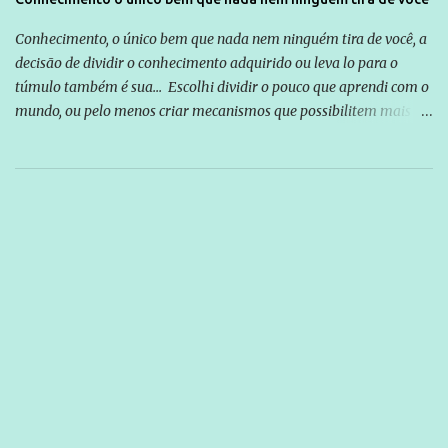
Conhecimento, o único bem que nada nem ninguém tira de você, a
decisão de dividir o conhecimento adquirido ou leva lo para o
túmulo também é sua... Escolhi dividir o pouco que aprendi com o
mundo, ou pelo menos criar mecanismos que possibilitem mais e
mais pessoas terem acesso a educação e ao conhecimento. Não
sou Professor, a mais nobre das profissões, mas tento ser um
empreendedor da comunicação, que além de informação
cotidiana, corriqueira e cada vez mais preocupantes, do tipo que
você já esta acostumado a ver neste espaço, vou trabalhar a ideia
que possibilite distribuir não só informações, mas que gere de
forma consistente a riqueza do conhecimento... Exemplo: o
cidadão brasileiro não precisa só ser informado sobre operações
da Lava Jato, Reformas que podem retirar ou não direitos, ou
quem vai ser preso ou não; é preciso levar até as pessoas, do mais
simples ao mais burguês, o que diz a nossa Constituição, quais são
seus direitos e deveres em ...