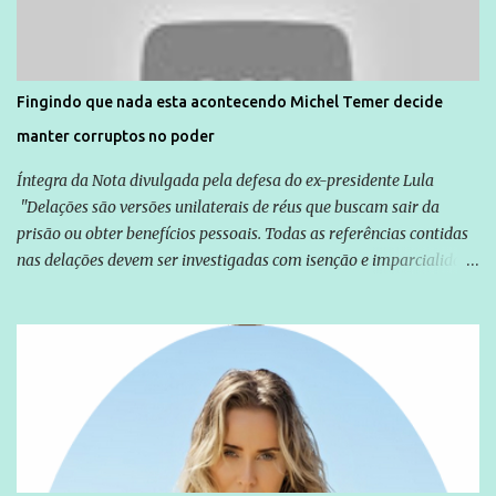
solidariedade são promovidas em apoio a famílias ou pessoas que
são vítimas de violência, estão em situação de risco ou têm seus
direitos violados. Leia mais: Anistia Internacional cobra do Brasil
solução do caso Amarildo - Terra Brasil
Fingindo que nada esta acontecendo Michel Temer decide
manter corruptos no poder
Íntegra da Nota divulgada pela defesa do ex-presidente Lula
"Delações são versões unilaterais de réus que buscam sair da
prisão ou obter benefícios pessoais. Todas as referências contidas
nas delações devem ser investigadas com isenção e imparcialidade
não apenas em relação ao ex-Presidente Lula, mas também em
relação a todos os que foram citados, incluindo a sociedade que a
Globo manteve com o Grupo Odebrecht, citada na delação de
Emílio Odebrecht. Lula sempre atuou para promover o Brasil no
exterior, e não para promover determinadas empresas ou
empresários" Assina a nota o advogado Cristiano Zanin Martins