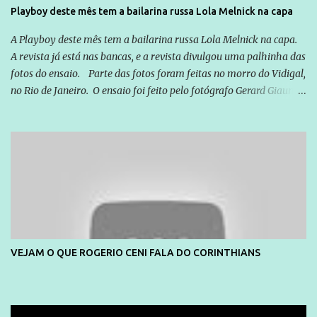
Playboy deste mês tem a bailarina russa Lola Melnick na capa
A Playboy deste mês tem a bailarina russa Lola Melnick na capa.
A revista já está nas bancas, e a revista divulgou uma palhinha das
fotos do ensaio. Parte das fotos foram feitas no morro do Vidigal,
no Rio de Janeiro. O ensaio foi feito pelo fotógrafo Gerard Giaume
e também contou com a praia da Joatinga como locação. Playboy
divulga capa e primeiras fotos de Lola Melnick - @aredacao
VEJAM O QUE ROGERIO CENI FALA DO CORINTHIANS