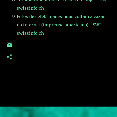
swissinfo.ch
Fotos de celebridades nuas voltam a vazar
na internet (imprensa americana) - SWI
swissinfo.ch
C
o
m
e
n