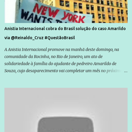
Anistia Internacional cobra do Brasil solução do caso Amarildo
via @Reinaldo_Cruz #QuestãoBrasil
A Anistia Internacional promove na manhã deste domingo, na
comunidade da Rocinha, no Rio de Janeiro, um ato de
solidariedade à família do ajudante de pedreiro Amarildo de
Souza, cujo desaparecimento vai completar um mês no próximo
dia 14. Amarildo desapareceu quando foi levado por policiais da
Unidade de Polícia Pacificadora (UPP) da Rocinha. A assessora de
Direitos Humanos da Anistia Internacional, Renata Neder, disse à
Agência Brasil que ações e atividades de mobilização são feitas
normalmente pela organização não governamental. As ações de
solidariedade são promovidas em apoio a famílias ou pessoas que
são vítimas de violência, estão em situação de risco ou têm seus
direitos violados. Leia mais: Anistia Internacional cobra do Brasil