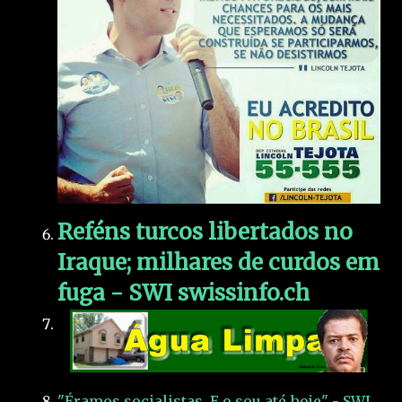
Reféns turcos libertados no
Iraque; milhares de curdos em
fuga - SWI swissinfo.ch
"Éramos socialistas. E o sou até hoje" - SWI