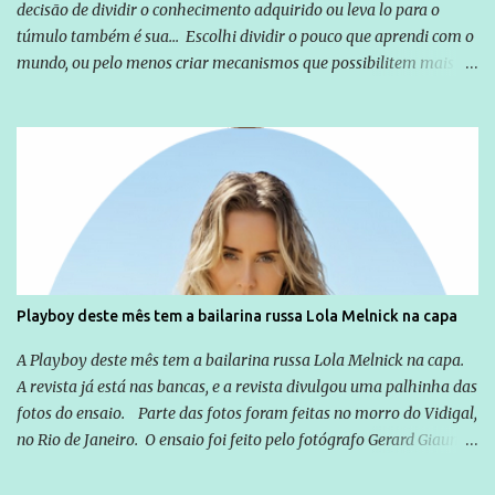
decisão de dividir o conhecimento adquirido ou leva lo para o
túmulo também é sua... Escolhi dividir o pouco que aprendi com o
mundo, ou pelo menos criar mecanismos que possibilitem mais e
mais pessoas terem acesso a educação e ao conhecimento. Não
sou Professor, a mais nobre das profissões, mas tento ser um
empreendedor da comunicação, que além de informação
cotidiana, corriqueira e cada vez mais preocupantes, do tipo que
você já esta acostumado a ver neste espaço, vou trabalhar a ideia
que possibilite distribuir não só informações, mas que gere de
forma consistente a riqueza do conhecimento... Exemplo: o
cidadão brasileiro não precisa só ser informado sobre operações
da Lava Jato, Reformas que podem retirar ou não direitos, ou
Playboy deste mês tem a bailarina russa Lola Melnick na capa
quem vai ser preso ou não; é preciso levar até as pessoas, do mais
simples ao mais burguês, o que diz a nossa Constituição, quais são
A Playboy deste mês tem a bailarina russa Lola Melnick na capa.
seus direitos e deveres em ...
A revista já está nas bancas, e a revista divulgou uma palhinha das
fotos do ensaio. Parte das fotos foram feitas no morro do Vidigal,
no Rio de Janeiro. O ensaio foi feito pelo fotógrafo Gerard Giaume
e também contou com a praia da Joatinga como locação. Playboy
divulga capa e primeiras fotos de Lola Melnick - @aredacao