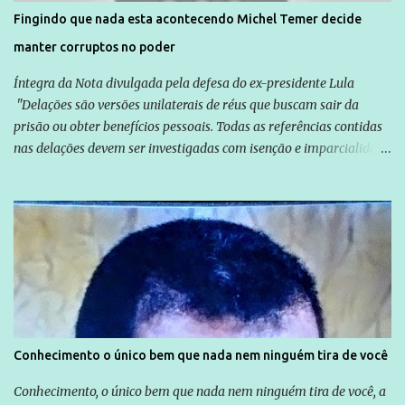
solução do caso Amarildo - Terra Brasil
Fingindo que nada esta acontecendo Michel Temer decide
manter corruptos no poder
Íntegra da Nota divulgada pela defesa do ex-presidente Lula
"Delações são versões unilaterais de réus que buscam sair da
prisão ou obter benefícios pessoais. Todas as referências contidas
nas delações devem ser investigadas com isenção e imparcialidade
não apenas em relação ao ex-Presidente Lula, mas também em
relação a todos os que foram citados, incluindo a sociedade que a
Globo manteve com o Grupo Odebrecht, citada na delação de
Emílio Odebrecht. Lula sempre atuou para promover o Brasil no
exterior, e não para promover determinadas empresas ou
empresários" Assina a nota o advogado Cristiano Zanin Martins
Conhecimento o único bem que nada nem ninguém tira de você
Conhecimento, o único bem que nada nem ninguém tira de você, a