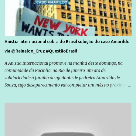
Anistia Internacional cobra do Brasil solução do caso Amarildo
via @Reinaldo_Cruz #QuestãoBrasil
A Anistia Internacional promove na manhã deste domingo, na
comunidade da Rocinha, no Rio de Janeiro, um ato de
solidariedade à família do ajudante de pedreiro Amarildo de
Souza, cujo desaparecimento vai completar um mês no próximo
dia 14. Amarildo desapareceu quando foi levado por policiais da
Unidade de Polícia Pacificadora (UPP) da Rocinha. A assessora de
Direitos Humanos da Anistia Internacional, Renata Neder, disse à
Agência Brasil que ações e atividades de mobilização são feitas
normalmente pela organização não governamental. As ações de
solidariedade são promovidas em apoio a famílias ou pessoas que
são vítimas de violência, estão em situação de risco ou têm seus