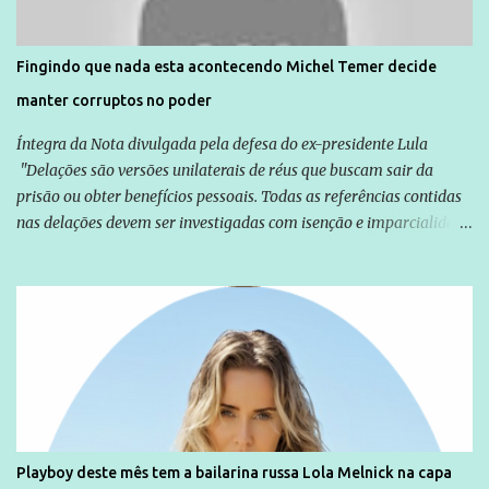
direitos violados. Leia mais: Anistia Internacional cobra do Brasil
solução do caso Amarildo - Terra Brasil
Fingindo que nada esta acontecendo Michel Temer decide
manter corruptos no poder
Íntegra da Nota divulgada pela defesa do ex-presidente Lula
"Delações são versões unilaterais de réus que buscam sair da
prisão ou obter benefícios pessoais. Todas as referências contidas
nas delações devem ser investigadas com isenção e imparcialidade
não apenas em relação ao ex-Presidente Lula, mas também em
relação a todos os que foram citados, incluindo a sociedade que a
Globo manteve com o Grupo Odebrecht, citada na delação de
Emílio Odebrecht. Lula sempre atuou para promover o Brasil no
exterior, e não para promover determinadas empresas ou
empresários" Assina a nota o advogado Cristiano Zanin Martins
Playboy deste mês tem a bailarina russa Lola Melnick na capa