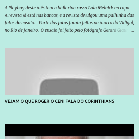
A Playboy deste mês tem a bailarina russa Lola Melnick na capa.
A revista já está nas bancas, e a revista divulgou uma palhinha das
fotos do ensaio. Parte das fotos foram feitas no morro do Vidigal,
no Rio de Janeiro. O ensaio foi feito pelo fotógrafo Gerard Giaume
e também contou com a praia da Joatinga como locação. Playboy
divulga capa e primeiras fotos de Lola Melnick - @aredacao
VEJAM O QUE ROGERIO CENI FALA DO CORINTHIANS