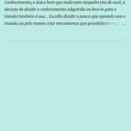
Conhecimento, o único bem que nada nem ninguém tira de você, a
decisão de dividir o conhecimento adquirido ou leva lo para o
túmulo também é sua... Escolhi dividir o pouco que aprendi com o
mundo, ou pelo menos criar mecanismos que possibilitem mais e
mais pessoas terem acesso a educação e ao conhecimento. Não
sou Professor, a mais nobre das profissões, mas tento ser um
empreendedor da comunicação, que além de informação
cotidiana, corriqueira e cada vez mais preocupantes, do tipo que
você já esta acostumado a ver neste espaço, vou trabalhar a ideia
que possibilite distribuir não só informações, mas que gere de
forma consistente a riqueza do conhecimento... Exemplo: o
cidadão brasileiro não precisa só ser informado sobre operações
da Lava Jato, Reformas que podem retirar ou não direitos, ou
quem vai ser preso ou não; é preciso levar até as pessoas, do mais
simples ao mais burguês, o que diz a nossa Constituição, quais são
seus direitos e deveres em ...