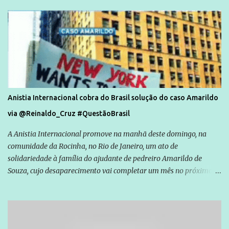
Anistia Internacional cobra do Brasil solução do caso Amarildo
via @Reinaldo_Cruz #QuestãoBrasil
A Anistia Internacional promove na manhã deste domingo, na
comunidade da Rocinha, no Rio de Janeiro, um ato de
solidariedade à família do ajudante de pedreiro Amarildo de
Souza, cujo desaparecimento vai completar um mês no próximo
dia 14. Amarildo desapareceu quando foi levado por policiais da
Unidade de Polícia Pacificadora (UPP) da Rocinha. A assessora de
Direitos Humanos da Anistia Internacional, Renata Neder, disse à
Agência Brasil que ações e atividades de mobilização são feitas