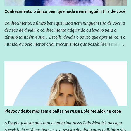
Conhecimento o único bem que nada nem ninguém tira de você
Conhecimento, o único bem que nada nem ninguém tira de você, a
decisão de dividir o conhecimento adquirido ou leva lo para o
túmulo também é sua... Escolhi dividir o pouco que aprendi com o
mundo, ou pelo menos criar mecanismos que possibilitem mais e
mais pessoas terem acesso a educação e ao conhecimento. Não
sou Professor, a mais nobre das profissões, mas tento ser um
empreendedor da comunicação, que além de informação
cotidiana, corriqueira e cada vez mais preocupantes, do tipo que
você já esta acostumado a ver neste espaço, vou trabalhar a ideia
que possibilite distribuir não só informações, mas que gere de
forma consistente a riqueza do conhecimento... Exemplo: o
cidadão brasileiro não precisa só ser informado sobre operações
da Lava Jato, Reformas que podem retirar ou não direitos, ou
Playboy deste mês tem a bailarina russa Lola Melnick na capa
quem vai ser preso ou não; é preciso levar até as pessoas, do mais
simples ao mais burguês, o que diz a nossa Constituição, quais são
A Playboy deste mês tem a bailarina russa Lola Melnick na capa.
seus direitos e deveres em ...
A revista já está nas bancas, e a revista divulgou uma palhinha das