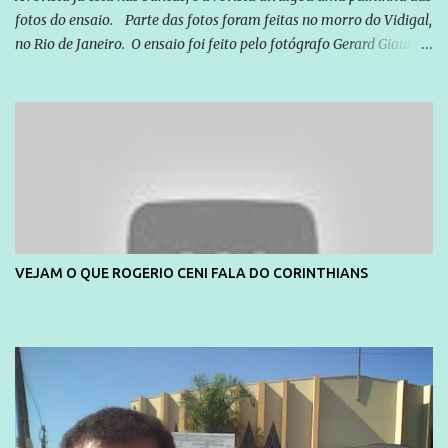
fotos do ensaio. Parte das fotos foram feitas no morro do Vidigal,
no Rio de Janeiro. O ensaio foi feito pelo fotógrafo Gerard Giaume
e também contou com a praia da Joatinga como locação. Playboy
divulga capa e primeiras fotos de Lola Melnick - @aredacao
VEJAM O QUE ROGERIO CENI FALA DO CORINTHIANS