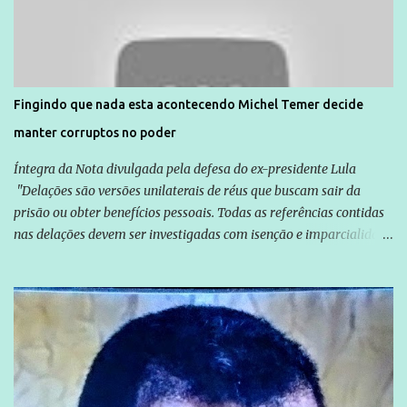
normalmente pela organização não governamental. As ações de
solidariedade são promovidas em apoio a famílias ou pessoas que
são vítimas de violência, estão em situação de risco ou têm seus
direitos violados. Leia mais: Anistia Internacional cobra do Brasil
solução do caso Amarildo - Terra Brasil
Fingindo que nada esta acontecendo Michel Temer decide
manter corruptos no poder
Íntegra da Nota divulgada pela defesa do ex-presidente Lula
"Delações são versões unilaterais de réus que buscam sair da
prisão ou obter benefícios pessoais. Todas as referências contidas
nas delações devem ser investigadas com isenção e imparcialidade
não apenas em relação ao ex-Presidente Lula, mas também em
relação a todos os que foram citados, incluindo a sociedade que a
Globo manteve com o Grupo Odebrecht, citada na delação de
Emílio Odebrecht. Lula sempre atuou para promover o Brasil no
exterior, e não para promover determinadas empresas ou
empresários" Assina a nota o advogado Cristiano Zanin Martins