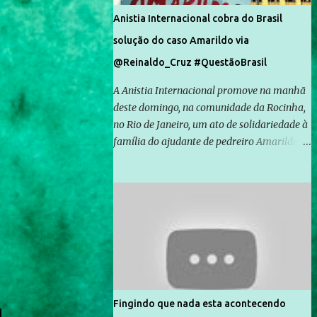
Anistia Internacional cobra do Brasil
solução do caso Amarildo via
@Reinaldo_Cruz #QuestãoBrasil
A Anistia Internacional promove na manhã
deste domingo, na comunidade da Rocinha,
no Rio de Janeiro, um ato de solidariedade à
família do ajudante de pedreiro Amarildo de
Souza, cujo desaparecimento vai completar
um mês no próximo dia 14. Amarildo
desapareceu quando foi levado por policiais
da Unidade de Polícia Pacificadora (UPP) da
Rocinha. A assessora de Direitos Humanos
da Anistia Internacional, Renata Neder, disse
à Agência Brasil que ações e atividades de
mobilização são feitas normalmente pela
organização não governamental. As ações
Fingindo que nada esta acontecendo
de solidariedade são promovidas em apoio