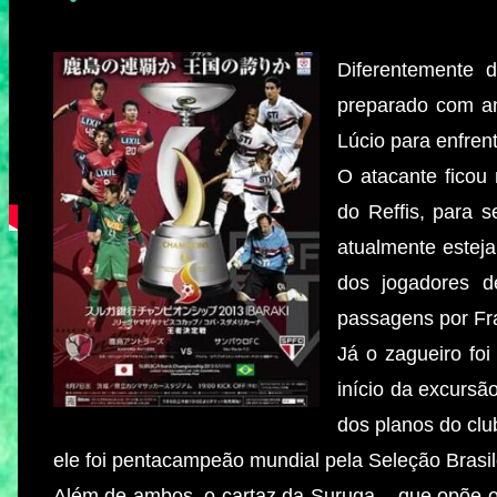
Diferentemente 
preparado com an
Lúcio para enfren
O atacante ficou 
do Reffis, para s
atualmente esteja
dos jogadores d
passagens por Fr
Já o zagueiro foi
início da excursão
dos planos do clu
ele foi pentacampeão mundial pela Seleção Brasil
Além de ambos, o cartaz da Suruga – que opõe 