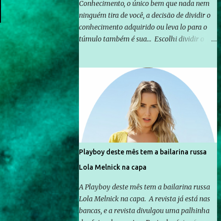
Conhecimento, o único bem que nada nem
ninguém tira de você, a decisão de dividir o
conhecimento adquirido ou leva lo para o
túmulo também é sua... Escolhi dividir o
pouco que aprendi com o mundo, ou pelo
menos criar mecanismos que possibilitem
mais e mais pessoas terem acesso a
educação e ao conhecimento. Não sou
Professor, a mais nobre das profissões, mas
tento ser um empreendedor da
comunicação, que além de informação
cotidiana, corriqueira e cada vez mais
preocupantes, do tipo que você já esta
Playboy deste mês tem a bailarina russa
acostumado a ver neste espaço, vou
Lola Melnick na capa
trabalhar a ideia que possibilite distribuir
não só informações, mas que gere de forma
A Playboy deste mês tem a bailarina russa
consistente a riqueza do conhecimento...
Lola Melnick na capa. A revista já está nas
Exemplo: o cidadão brasileiro não precisa só
bancas, e a revista divulgou uma palhinha
ser informado sobre operações da Lava Jato,