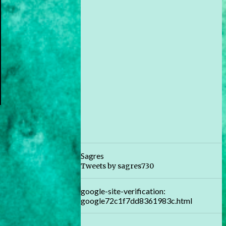
Sagres
Tweets by sagres730
google-site-verification:
google72c1f7dd8361983c.html