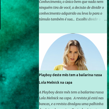
Conhecimento, o único bem que nada nem
ninguém tira de você, a decisão de dividir o
conhecimento adquirido ou leva lo para o
túmulo também é sua... Escolhi dividir o
pouco que aprendi com o mundo, ou pelo
menos criar mecanismos que possibilitem
mais e mais pessoas terem acesso a
educação e ao conhecimento. Não sou
Professor, a mais nobre das profissões, mas
tento ser um empreendedor da
comunicação, que além de informação
cotidiana, corriqueira e cada vez mais
preocupantes, do tipo que você já esta
Playboy deste mês tem a bailarina russa
acostumado a ver neste espaço, vou
Lola Melnick na capa
trabalhar a ideia que possibilite distribuir
não só informações, mas que gere de forma
A Playboy deste mês tem a bailarina russa
consistente a riqueza do conhecimento...
Lola Melnick na capa. A revista já está nas
Exemplo: o cidadão brasileiro não precisa só
bancas, e a revista divulgou uma palhinha
ser informado sobre operações da Lava Jato,