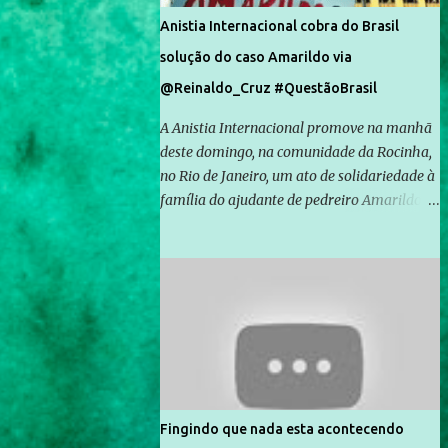
Anistia Internacional cobra do Brasil
solução do caso Amarildo via
@Reinaldo_Cruz #QuestãoBrasil
A Anistia Internacional promove na manhã
deste domingo, na comunidade da Rocinha,
no Rio de Janeiro, um ato de solidariedade à
família do ajudante de pedreiro Amarildo de
Souza, cujo desaparecimento vai completar
um mês no próximo dia 14. Amarildo
desapareceu quando foi levado por policiais
da Unidade de Polícia Pacificadora (UPP) da
Rocinha. A assessora de Direitos Humanos
da Anistia Internacional, Renata Neder, disse
à Agência Brasil que ações e atividades de
mobilização são feitas normalmente pela
organização não governamental. As ações
Fingindo que nada esta acontecendo
de solidariedade são promovidas em apoio