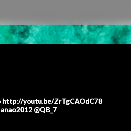
lo http://youtu.be/ZrTgCAOdC78
ianao2012 @QB_7