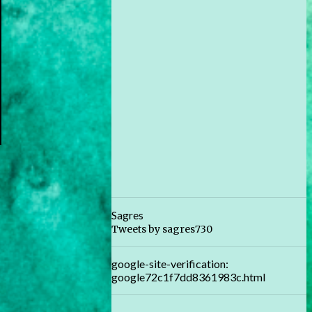
Sagres
Tweets by sagres730
google-site-verification:
google72c1f7dd8361983c.html