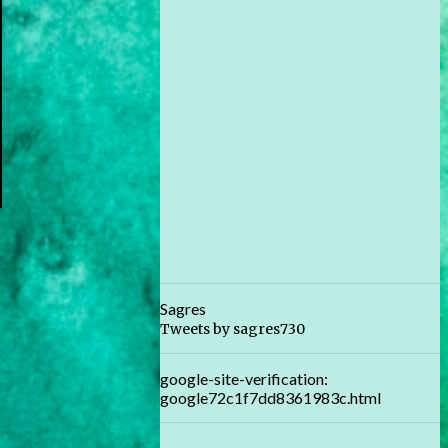
Sagres
Tweets by sagres730
google-site-verification:
google72c1f7dd8361983c.html