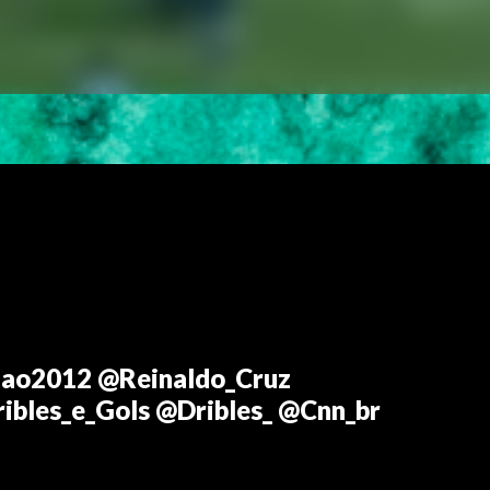
nao2012 @Reinaldo_Cruz
bles_e_Gols @Dribles_ @Cnn_br