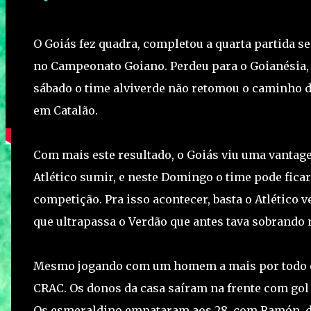
O Goiás fez quadra, completou a quarta partida se
no Campeonato Goiano. Perdeu para o Goianésia,
sábado o time alviverde não retomou o caminho da
em Catalão.
Com mais este resultado, o Goiás viu uma vantagem
Atlético sumir, e neste Domingo o time pode fic
competição. Pra isso acontecer, basta o Atlético
que ultrapassa o Verdão que antes tava sobrando
Mesmo jogando com um homem a mais por todo o 
CRAC. Os donos da casa saíram na frente com gol
Os esmeraldino empataram aos 28, com Ramón, de