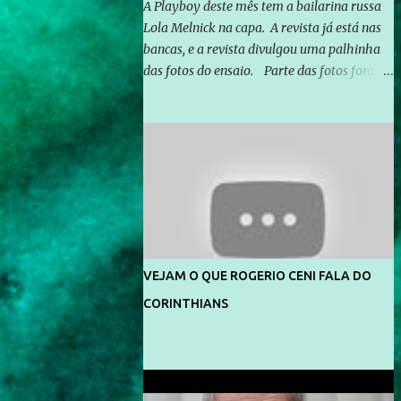
A Playboy deste mês tem a bailarina russa
Lola Melnick na capa. A revista já está nas
bancas, e a revista divulgou uma palhinha
das fotos do ensaio. Parte das fotos foram
feitas no morro do Vidigal, no Rio de
Janeiro. O ensaio foi feito pelo fotógrafo
Gerard Giaume e também contou com a
praia da Joatinga como locação. Playboy
divulga capa e primeiras fotos de Lola
Melnick - @aredacao
VEJAM O QUE ROGERIO CENI FALA DO
CORINTHIANS