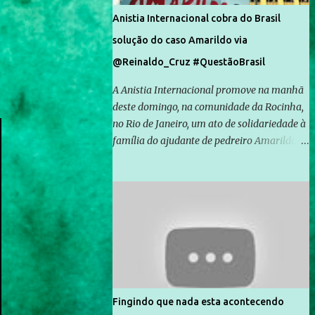
Anistia Internacional cobra do Brasil
solução do caso Amarildo via
@Reinaldo_Cruz #QuestãoBrasil
A Anistia Internacional promove na manhã
deste domingo, na comunidade da Rocinha,
no Rio de Janeiro, um ato de solidariedade à
família do ajudante de pedreiro Amarildo de
Souza, cujo desaparecimento vai completar
um mês no próximo dia 14. Amarildo
desapareceu quando foi levado por policiais
da Unidade de Polícia Pacificadora (UPP) da
Rocinha. A assessora de Direitos Humanos
da Anistia Internacional, Renata Neder, disse
à Agência Brasil que ações e atividades de
mobilização são feitas normalmente pela
organização não governamental. As ações
Fingindo que nada esta acontecendo
de solidariedade são promovidas em apoio