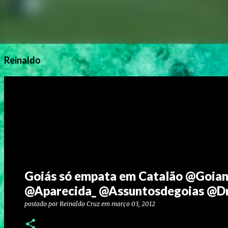
Reinaldo
Goiás só empata em Catalão @Goia
@Aparecida_ @Assuntosdegoias @Dri
postado por
Reinaldo Cruz
em
março 03, 2012