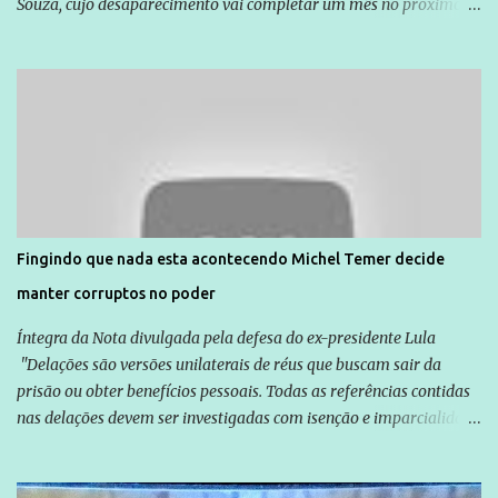
Souza, cujo desaparecimento vai completar um mês no próximo
dia 14. Amarildo desapareceu quando foi levado por policiais da
Unidade de Polícia Pacificadora (UPP) da Rocinha. A assessora de
Direitos Humanos da Anistia Internacional, Renata Neder, disse à
Agência Brasil que ações e atividades de mobilização são feitas
normalmente pela organização não governamental. As ações de
solidariedade são promovidas em apoio a famílias ou pessoas que
são vítimas de violência, estão em situação de risco ou têm seus
direitos violados. Leia mais: Anistia Internacional cobra do Brasil
solução do caso Amarildo - Terra Brasil
Fingindo que nada esta acontecendo Michel Temer decide
manter corruptos no poder
Íntegra da Nota divulgada pela defesa do ex-presidente Lula
"Delações são versões unilaterais de réus que buscam sair da
prisão ou obter benefícios pessoais. Todas as referências contidas
nas delações devem ser investigadas com isenção e imparcialidade
não apenas em relação ao ex-Presidente Lula, mas também em
relação a todos os que foram citados, incluindo a sociedade que a