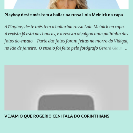
cidadão brasileiro não precisa só ser informado sobre operações
da Lava Jato, Reformas que podem retirar ou não direitos, ou
Playboy deste mês tem a bailarina russa Lola Melnick na capa
quem vai ser preso ou não; é preciso levar até as pessoas, do mais
simples ao mais burguês, o que diz a nossa Constituição, quais são
A Playboy deste mês tem a bailarina russa Lola Melnick na capa.
seus direitos e deveres em ...
A revista já está nas bancas, e a revista divulgou uma palhinha das
fotos do ensaio. Parte das fotos foram feitas no morro do Vidigal,
no Rio de Janeiro. O ensaio foi feito pelo fotógrafo Gerard Giaume
e também contou com a praia da Joatinga como locação. Playboy
divulga capa e primeiras fotos de Lola Melnick - @aredacao
VEJAM O QUE ROGERIO CENI FALA DO CORINTHIANS