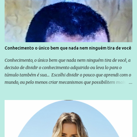
Globo manteve com o Grupo Odebrecht, citada na delação de
Emílio Odebrecht. Lula sempre atuou para promover o Brasil no
exterior, e não para promover determinadas empresas ou
empresários" Assina a nota o advogado Cristiano Zanin Martins
Conhecimento o único bem que nada nem ninguém tira de você
Conhecimento, o único bem que nada nem ninguém tira de você, a
decisão de dividir o conhecimento adquirido ou leva lo para o
túmulo também é sua... Escolhi dividir o pouco que aprendi com o
mundo, ou pelo menos criar mecanismos que possibilitem mais e
mais pessoas terem acesso a educação e ao conhecimento. Não
sou Professor, a mais nobre das profissões, mas tento ser um
empreendedor da comunicação, que além de informação
cotidiana, corriqueira e cada vez mais preocupantes, do tipo que
você já esta acostumado a ver neste espaço, vou trabalhar a ideia
que possibilite distribuir não só informações, mas que gere de
forma consistente a riqueza do conhecimento... Exemplo: o