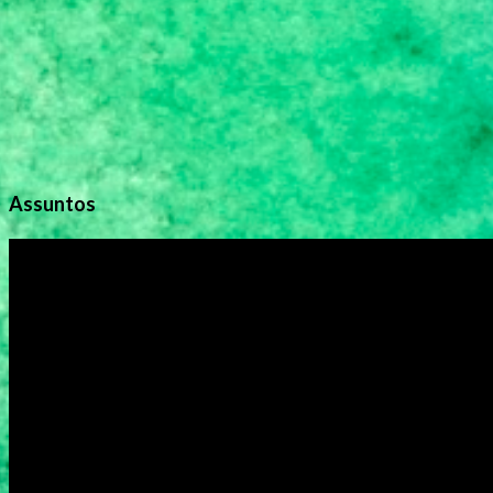
s
Assuntos