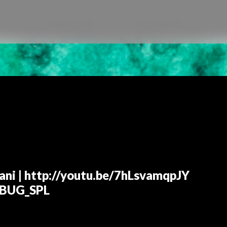
rani | http://youtu.be/7hLsvamqpJY
@BUG_SPL