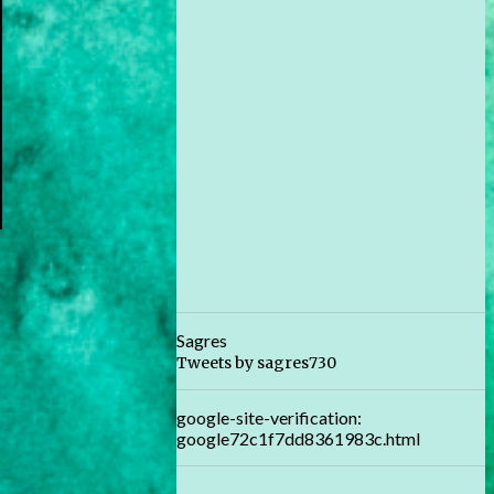
Sagres
Tweets by sagres730
google-site-verification:
google72c1f7dd8361983c.html