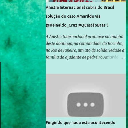
Anistia Internacional cobra do Brasil
solução do caso Amarildo via
@Reinaldo_Cruz #QuestãoBrasil
A Anistia Internacional promove na manhã
deste domingo, na comunidade da Rocinha,
no Rio de Janeiro, um ato de solidariedade à
família do ajudante de pedreiro Amarildo de
Souza, cujo desaparecimento vai completar
um mês no próximo dia 14. Amarildo
desapareceu quando foi levado por policiais
da Unidade de Polícia Pacificadora (UPP) da
Rocinha. A assessora de Direitos Humanos
da Anistia Internacional, Renata Neder, disse
à Agência Brasil que ações e atividades de
mobilização são feitas normalmente pela
organização não governamental. As ações
Fingindo que nada esta acontecendo
de solidariedade são promovidas em apoio