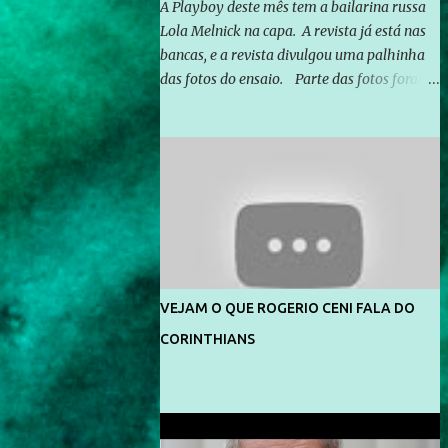
A Playboy deste mês tem a bailarina russa
Lola Melnick na capa. A revista já está nas
bancas, e a revista divulgou uma palhinha
das fotos do ensaio. Parte das fotos foram
feitas no morro do Vidigal, no Rio de
Janeiro. O ensaio foi feito pelo fotógrafo
Gerard Giaume e também contou com a
praia da Joatinga como locação. Playboy
divulga capa e primeiras fotos de Lola
Melnick - @aredacao
VEJAM O QUE ROGERIO CENI FALA DO
CORINTHIANS