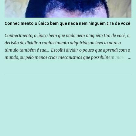
Conhecimento o único bem que nada nem ninguém tira de você
Conhecimento, o único bem que nada nem ninguém tira de você, a
decisão de dividir o conhecimento adquirido ou leva lo para o
túmulo também é sua... Escolhi dividir o pouco que aprendi com o
mundo, ou pelo menos criar mecanismos que possibilitem mais e
mais pessoas terem acesso a educação e ao conhecimento. Não
sou Professor, a mais nobre das profissões, mas tento ser um
empreendedor da comunicação, que além de informação
cotidiana, corriqueira e cada vez mais preocupantes, do tipo que
você já esta acostumado a ver neste espaço, vou trabalhar a ideia
que possibilite distribuir não só informações, mas que gere de
forma consistente a riqueza do conhecimento... Exemplo: o
cidadão brasileiro não precisa só ser informado sobre operações
da Lava Jato, Reformas que podem retirar ou não direitos, ou
quem vai ser preso ou não; é preciso levar até as pessoas, do mais