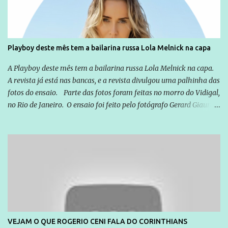
empresários" Assina a nota o advogado Cristiano Zanin Martins
Playboy deste mês tem a bailarina russa Lola Melnick na capa
A Playboy deste mês tem a bailarina russa Lola Melnick na capa.
A revista já está nas bancas, e a revista divulgou uma palhinha das
fotos do ensaio. Parte das fotos foram feitas no morro do Vidigal,
no Rio de Janeiro. O ensaio foi feito pelo fotógrafo Gerard Giaume
e também contou com a praia da Joatinga como locação. Playboy
divulga capa e primeiras fotos de Lola Melnick - @aredacao
VEJAM O QUE ROGERIO CENI FALA DO CORINTHIANS