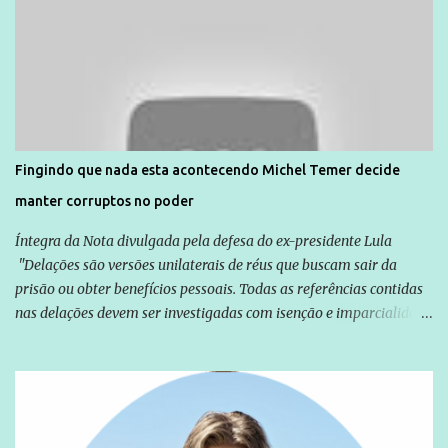
Direitos Humanos da Anistia Internacional, Renata Neder, disse à
Agência Brasil que ações e atividades de mobilização são feitas
normalmente pela organização não governamental. As ações de
solidariedade são promovidas em apoio a famílias ou pessoas que
são vítimas de violência, estão em situação de risco ou têm seus
direitos violados. Leia mais: Anistia Internacional cobra do Brasil
solução do caso Amarildo - Terra Brasil
Fingindo que nada esta acontecendo Michel Temer decide
manter corruptos no poder
Íntegra da Nota divulgada pela defesa do ex-presidente Lula
"Delações são versões unilaterais de réus que buscam sair da
prisão ou obter benefícios pessoais. Todas as referências contidas
nas delações devem ser investigadas com isenção e imparcialidade
não apenas em relação ao ex-Presidente Lula, mas também em
relação a todos os que foram citados, incluindo a sociedade que a
Globo manteve com o Grupo Odebrecht, citada na delação de
Emílio Odebrecht. Lula sempre atuou para promover o Brasil no
exterior, e não para promover determinadas empresas ou