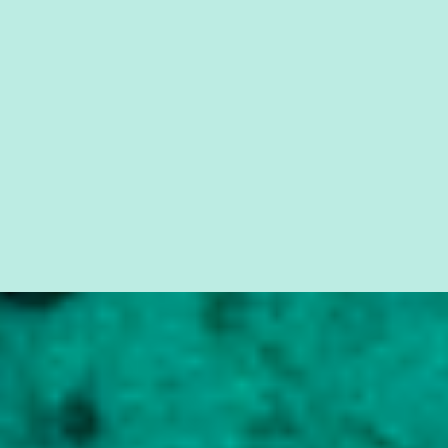
simples ao mais burguês, o que diz a nossa Constituição, quais são
seus direitos e deveres em ...