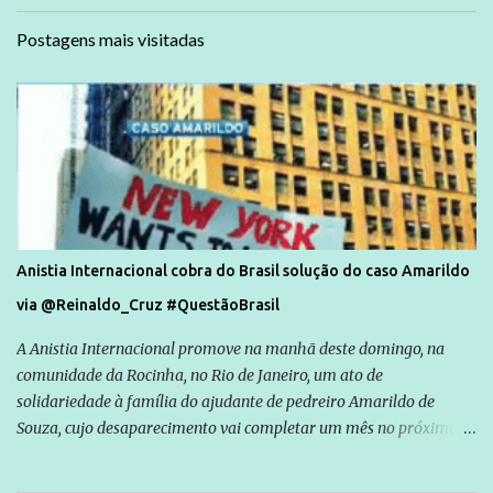
Postagens mais visitadas
Anistia Internacional cobra do Brasil solução do caso Amarildo
via @Reinaldo_Cruz #QuestãoBrasil
A Anistia Internacional promove na manhã deste domingo, na
comunidade da Rocinha, no Rio de Janeiro, um ato de
solidariedade à família do ajudante de pedreiro Amarildo de
Souza, cujo desaparecimento vai completar um mês no próximo
dia 14. Amarildo desapareceu quando foi levado por policiais da
Unidade de Polícia Pacificadora (UPP) da Rocinha. A assessora de