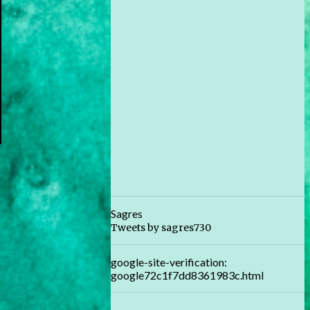
Sagres
Tweets by sagres730
google-site-verification:
google72c1f7dd8361983c.html