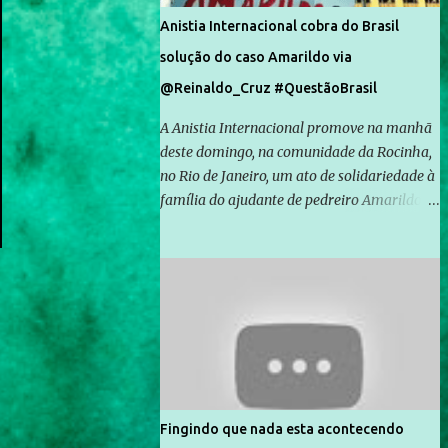
Anistia Internacional cobra do Brasil
solução do caso Amarildo via
@Reinaldo_Cruz #QuestãoBrasil
A Anistia Internacional promove na manhã
deste domingo, na comunidade da Rocinha,
no Rio de Janeiro, um ato de solidariedade à
família do ajudante de pedreiro Amarildo de
Souza, cujo desaparecimento vai completar
um mês no próximo dia 14. Amarildo
desapareceu quando foi levado por policiais
da Unidade de Polícia Pacificadora (UPP) da
Rocinha. A assessora de Direitos Humanos
da Anistia Internacional, Renata Neder, disse
à Agência Brasil que ações e atividades de
mobilização são feitas normalmente pela
organização não governamental. As ações
Fingindo que nada esta acontecendo
de solidariedade são promovidas em apoio