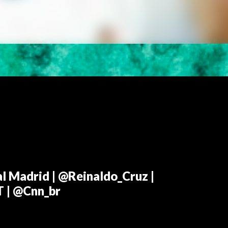
al Madrid | @Reinaldo_Cruz |
T | @Cnn_br