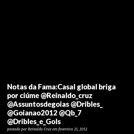
Notas da Fama:Casal global briga
por ciúme @Reinaldo_cruz
@Assuntosdegoias @Dribles_
@Goianao2012 @Qb_7
@Dribles_e_Gols
postado por
Reinaldo Cruz
em
fevereiro 21, 2012