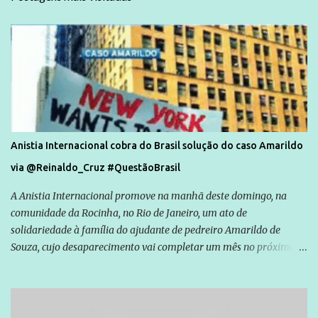
Anistia Internacional cobra do Brasil solução do caso Amarildo
via @Reinaldo_Cruz #QuestãoBrasil
A Anistia Internacional promove na manhã deste domingo, na
comunidade da Rocinha, no Rio de Janeiro, um ato de
solidariedade à família do ajudante de pedreiro Amarildo de
Souza, cujo desaparecimento vai completar um mês no próximo
dia 14. Amarildo desapareceu quando foi levado por policiais da
Unidade de Polícia Pacificadora (UPP) da Rocinha. A assessora de
Direitos Humanos da Anistia Internacional, Renata Neder, disse à
Agência Brasil que ações e atividades de mobilização são feitas