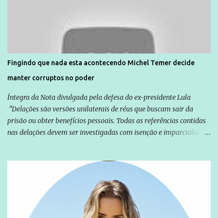
normalmente pela organização não governamental. As ações de
solidariedade são promovidas em apoio a famílias ou pessoas que
são vítimas de violência, estão em situação de risco ou têm seus
direitos violados. Leia mais: Anistia Internacional cobra do Brasil
solução do caso Amarildo - Terra Brasil
Fingindo que nada esta acontecendo Michel Temer decide
manter corruptos no poder
Íntegra da Nota divulgada pela defesa do ex-presidente Lula
"Delações são versões unilaterais de réus que buscam sair da
prisão ou obter benefícios pessoais. Todas as referências contidas
nas delações devem ser investigadas com isenção e imparcialidade
não apenas em relação ao ex-Presidente Lula, mas também em
relação a todos os que foram citados, incluindo a sociedade que a
Globo manteve com o Grupo Odebrecht, citada na delação de
Emílio Odebrecht. Lula sempre atuou para promover o Brasil no
exterior, e não para promover determinadas empresas ou
empresários" Assina a nota o advogado Cristiano Zanin Martins