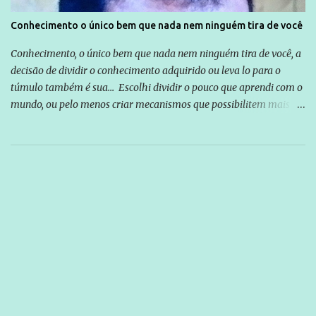
Conhecimento o único bem que nada nem ninguém tira de você
Conhecimento, o único bem que nada nem ninguém tira de você, a
decisão de dividir o conhecimento adquirido ou leva lo para o
túmulo também é sua... Escolhi dividir o pouco que aprendi com o
mundo, ou pelo menos criar mecanismos que possibilitem mais e
mais pessoas terem acesso a educação e ao conhecimento. Não
sou Professor, a mais nobre das profissões, mas tento ser um
empreendedor da comunicação, que além de informação
cotidiana, corriqueira e cada vez mais preocupantes, do tipo que
você já esta acostumado a ver neste espaço, vou trabalhar a ideia
que possibilite distribuir não só informações, mas que gere de
forma consistente a riqueza do conhecimento... Exemplo: o
cidadão brasileiro não precisa só ser informado sobre operações
da Lava Jato, Reformas que podem retirar ou não direitos, ou
quem vai ser preso ou não; é preciso levar até as pessoas, do mais
simples ao mais burguês, o que diz a nossa Constituição, quais são
seus direitos e deveres em ...