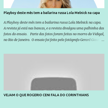
Playboy deste mês tem a bailarina russa Lola Melnick na capa
A Playboy deste mês tem a bailarina russa Lola Melnick na capa.
A revista já está nas bancas, e a revista divulgou uma palhinha das
fotos do ensaio. Parte das fotos foram feitas no morro do Vidigal,
no Rio de Janeiro. O ensaio foi feito pelo fotógrafo Gerard Giaume
e também contou com a praia da Joatinga como locação. Playboy
divulga capa e primeiras fotos de Lola Melnick - @aredacao
VEJAM O QUE ROGERIO CENI FALA DO CORINTHIANS