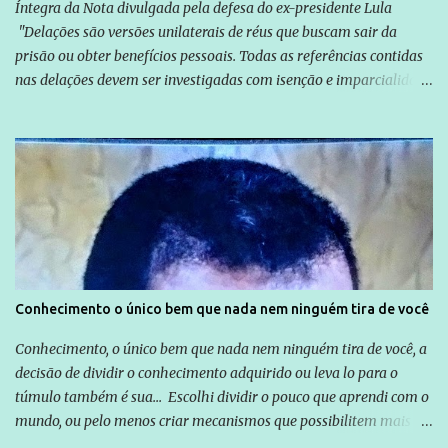
Íntegra da Nota divulgada pela defesa do ex-presidente Lula
"Delações são versões unilaterais de réus que buscam sair da
prisão ou obter benefícios pessoais. Todas as referências contidas
nas delações devem ser investigadas com isenção e imparcialidade
não apenas em relação ao ex-Presidente Lula, mas também em
relação a todos os que foram citados, incluindo a sociedade que a
Globo manteve com o Grupo Odebrecht, citada na delação de
Emílio Odebrecht. Lula sempre atuou para promover o Brasil no
exterior, e não para promover determinadas empresas ou
empresários" Assina a nota o advogado Cristiano Zanin Martins
Conhecimento o único bem que nada nem ninguém tira de você
Conhecimento, o único bem que nada nem ninguém tira de você, a
decisão de dividir o conhecimento adquirido ou leva lo para o
túmulo também é sua... Escolhi dividir o pouco que aprendi com o
mundo, ou pelo menos criar mecanismos que possibilitem mais e
mais pessoas terem acesso a educação e ao conhecimento. Não