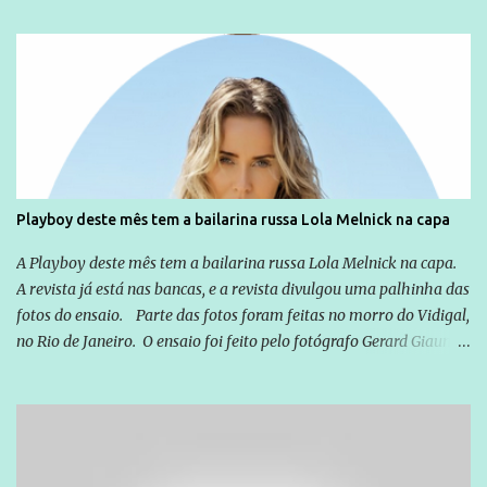
sou Professor, a mais nobre das profissões, mas tento ser um
empreendedor da comunicação, que além de informação
cotidiana, corriqueira e cada vez mais preocupantes, do tipo que
você já esta acostumado a ver neste espaço, vou trabalhar a ideia
que possibilite distribuir não só informações, mas que gere de
forma consistente a riqueza do conhecimento... Exemplo: o
cidadão brasileiro não precisa só ser informado sobre operações
da Lava Jato, Reformas que podem retirar ou não direitos, ou
Playboy deste mês tem a bailarina russa Lola Melnick na capa
quem vai ser preso ou não; é preciso levar até as pessoas, do mais
simples ao mais burguês, o que diz a nossa Constituição, quais são
A Playboy deste mês tem a bailarina russa Lola Melnick na capa.
seus direitos e deveres em ...
A revista já está nas bancas, e a revista divulgou uma palhinha das
fotos do ensaio. Parte das fotos foram feitas no morro do Vidigal,
no Rio de Janeiro. O ensaio foi feito pelo fotógrafo Gerard Giaume
e também contou com a praia da Joatinga como locação. Playboy
divulga capa e primeiras fotos de Lola Melnick - @aredacao