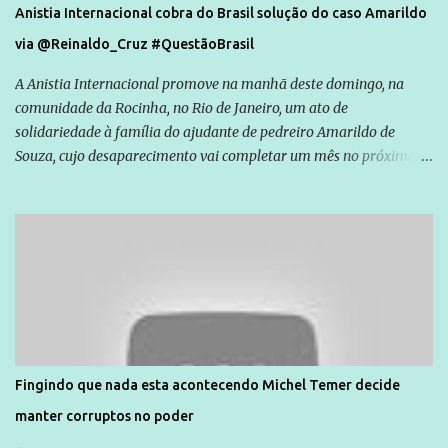
Anistia Internacional cobra do Brasil solução do caso Amarildo
via @Reinaldo_Cruz #QuestãoBrasil
A Anistia Internacional promove na manhã deste domingo, na
comunidade da Rocinha, no Rio de Janeiro, um ato de
solidariedade à família do ajudante de pedreiro Amarildo de
Souza, cujo desaparecimento vai completar um mês no próximo
dia 14. Amarildo desapareceu quando foi levado por policiais da
Unidade de Polícia Pacificadora (UPP) da Rocinha. A assessora de
Direitos Humanos da Anistia Internacional, Renata Neder, disse à
Agência Brasil que ações e atividades de mobilização são feitas
normalmente pela organização não governamental. As ações de
solidariedade são promovidas em apoio a famílias ou pessoas que
são vítimas de violência, estão em situação de risco ou têm seus
direitos violados. Leia mais: Anistia Internacional cobra do Brasil
solução do caso Amarildo - Terra Brasil
Fingindo que nada esta acontecendo Michel Temer decide
manter corruptos no poder