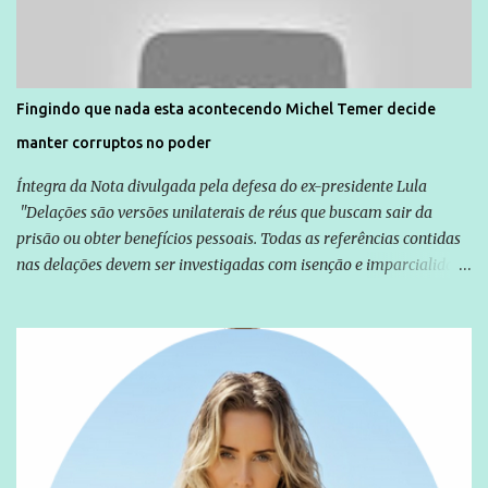
solidariedade são promovidas em apoio a famílias ou pessoas que
são vítimas de violência, estão em situação de risco ou têm seus
direitos violados. Leia mais: Anistia Internacional cobra do Brasil
solução do caso Amarildo - Terra Brasil
Fingindo que nada esta acontecendo Michel Temer decide
manter corruptos no poder
Íntegra da Nota divulgada pela defesa do ex-presidente Lula
"Delações são versões unilaterais de réus que buscam sair da
prisão ou obter benefícios pessoais. Todas as referências contidas
nas delações devem ser investigadas com isenção e imparcialidade
não apenas em relação ao ex-Presidente Lula, mas também em
relação a todos os que foram citados, incluindo a sociedade que a
Globo manteve com o Grupo Odebrecht, citada na delação de
Emílio Odebrecht. Lula sempre atuou para promover o Brasil no
exterior, e não para promover determinadas empresas ou
empresários" Assina a nota o advogado Cristiano Zanin Martins