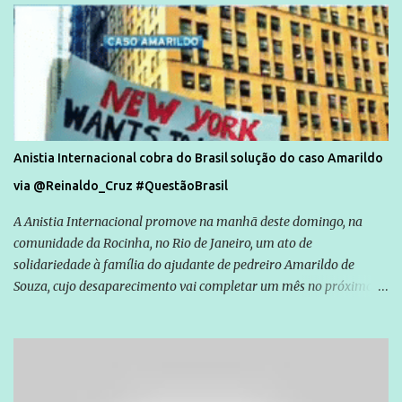
Anistia Internacional cobra do Brasil solução do caso Amarildo
via @Reinaldo_Cruz #QuestãoBrasil
A Anistia Internacional promove na manhã deste domingo, na
comunidade da Rocinha, no Rio de Janeiro, um ato de
solidariedade à família do ajudante de pedreiro Amarildo de
Souza, cujo desaparecimento vai completar um mês no próximo
dia 14. Amarildo desapareceu quando foi levado por policiais da
Unidade de Polícia Pacificadora (UPP) da Rocinha. A assessora de
Direitos Humanos da Anistia Internacional, Renata Neder, disse à
Agência Brasil que ações e atividades de mobilização são feitas
normalmente pela organização não governamental. As ações de