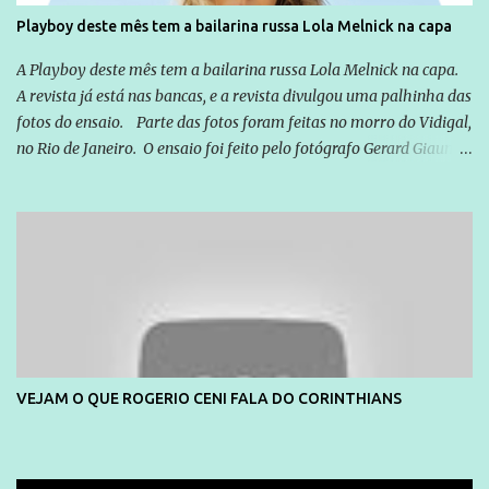
Playboy deste mês tem a bailarina russa Lola Melnick na capa
A Playboy deste mês tem a bailarina russa Lola Melnick na capa.
A revista já está nas bancas, e a revista divulgou uma palhinha das
fotos do ensaio. Parte das fotos foram feitas no morro do Vidigal,
no Rio de Janeiro. O ensaio foi feito pelo fotógrafo Gerard Giaume
e também contou com a praia da Joatinga como locação. Playboy
divulga capa e primeiras fotos de Lola Melnick - @aredacao
VEJAM O QUE ROGERIO CENI FALA DO CORINTHIANS