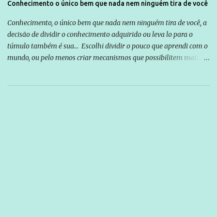
Conhecimento o único bem que nada nem ninguém tira de você
Conhecimento, o único bem que nada nem ninguém tira de você, a
decisão de dividir o conhecimento adquirido ou leva lo para o
túmulo também é sua... Escolhi dividir o pouco que aprendi com o
mundo, ou pelo menos criar mecanismos que possibilitem mais e
mais pessoas terem acesso a educação e ao conhecimento. Não
sou Professor, a mais nobre das profissões, mas tento ser um
empreendedor da comunicação, que além de informação
cotidiana, corriqueira e cada vez mais preocupantes, do tipo que
você já esta acostumado a ver neste espaço, vou trabalhar a ideia
que possibilite distribuir não só informações, mas que gere de
forma consistente a riqueza do conhecimento... Exemplo: o
cidadão brasileiro não precisa só ser informado sobre operações
da Lava Jato, Reformas que podem retirar ou não direitos, ou
quem vai ser preso ou não; é preciso levar até as pessoas, do mais
simples ao mais burguês, o que diz a nossa Constituição, quais são
seus direitos e deveres em ...