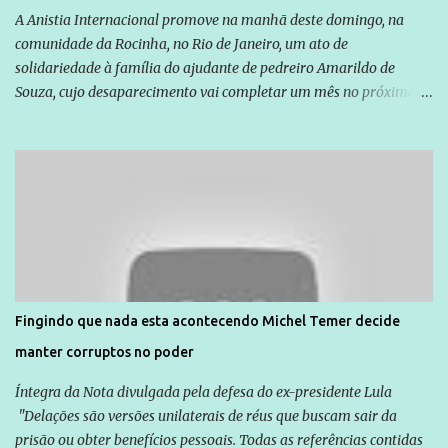
A Anistia Internacional promove na manhã deste domingo, na
comunidade da Rocinha, no Rio de Janeiro, um ato de
solidariedade à família do ajudante de pedreiro Amarildo de
Souza, cujo desaparecimento vai completar um mês no próximo
dia 14. Amarildo desapareceu quando foi levado por policiais da
Unidade de Polícia Pacificadora (UPP) da Rocinha. A assessora de
Direitos Humanos da Anistia Internacional, Renata Neder, disse à
Agência Brasil que ações e atividades de mobilização são feitas
normalmente pela organização não governamental. As ações de
solidariedade são promovidas em apoio a famílias ou pessoas que
são vítimas de violência, estão em situação de risco ou têm seus
direitos violados. Leia mais: Anistia Internacional cobra do Brasil
solução do caso Amarildo - Terra Brasil
Fingindo que nada esta acontecendo Michel Temer decide
manter corruptos no poder
Íntegra da Nota divulgada pela defesa do ex-presidente Lula
"Delações são versões unilaterais de réus que buscam sair da
prisão ou obter benefícios pessoais. Todas as referências contidas