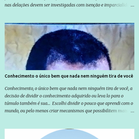
nas delações devem ser investigadas com isenção e imparcialidade
não apenas em relação ao ex-Presidente Lula, mas também em
relação a todos os que foram citados, incluindo a sociedade que a
Globo manteve com o Grupo Odebrecht, citada na delação de
Emílio Odebrecht. Lula sempre atuou para promover o Brasil no
exterior, e não para promover determinadas empresas ou
empresários" Assina a nota o advogado Cristiano Zanin Martins
Conhecimento o único bem que nada nem ninguém tira de você
Conhecimento, o único bem que nada nem ninguém tira de você, a
decisão de dividir o conhecimento adquirido ou leva lo para o
túmulo também é sua... Escolhi dividir o pouco que aprendi com o
mundo, ou pelo menos criar mecanismos que possibilitem mais e
mais pessoas terem acesso a educação e ao conhecimento. Não
sou Professor, a mais nobre das profissões, mas tento ser um
empreendedor da comunicação, que além de informação