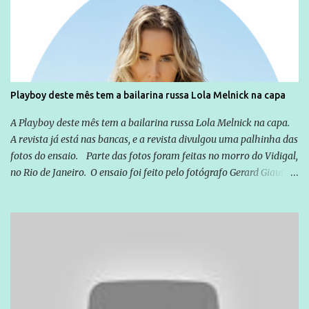
cotidiana, corriqueira e cada vez mais preocupantes, do tipo que
você já esta acostumado a ver neste espaço, vou trabalhar a ideia
que possibilite distribuir não só informações, mas que gere de
forma consistente a riqueza do conhecimento... Exemplo: o
cidadão brasileiro não precisa só ser informado sobre operações
da Lava Jato, Reformas que podem retirar ou não direitos, ou
Playboy deste mês tem a bailarina russa Lola Melnick na capa
quem vai ser preso ou não; é preciso levar até as pessoas, do mais
simples ao mais burguês, o que diz a nossa Constituição, quais são
A Playboy deste mês tem a bailarina russa Lola Melnick na capa.
seus direitos e deveres em ...
A revista já está nas bancas, e a revista divulgou uma palhinha das
fotos do ensaio. Parte das fotos foram feitas no morro do Vidigal,
no Rio de Janeiro. O ensaio foi feito pelo fotógrafo Gerard Giaume
e também contou com a praia da Joatinga como locação. Playboy
divulga capa e primeiras fotos de Lola Melnick - @aredacao