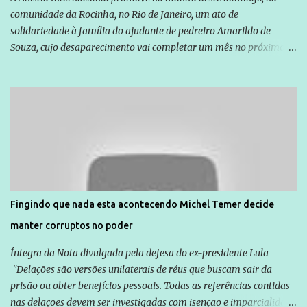
comunidade da Rocinha, no Rio de Janeiro, um ato de
solidariedade à família do ajudante de pedreiro Amarildo de
Souza, cujo desaparecimento vai completar um mês no próximo
dia 14. Amarildo desapareceu quando foi levado por policiais da
Unidade de Polícia Pacificadora (UPP) da Rocinha. A assessora de
Direitos Humanos da Anistia Internacional, Renata Neder, disse à
Agência Brasil que ações e atividades de mobilização são feitas
normalmente pela organização não governamental. As ações de
solidariedade são promovidas em apoio a famílias ou pessoas que
são vítimas de violência, estão em situação de risco ou têm seus
direitos violados. Leia mais: Anistia Internacional cobra do Brasil
solução do caso Amarildo - Terra Brasil
Fingindo que nada esta acontecendo Michel Temer decide
manter corruptos no poder
Íntegra da Nota divulgada pela defesa do ex-presidente Lula
"Delações são versões unilaterais de réus que buscam sair da
prisão ou obter benefícios pessoais. Todas as referências contidas
nas delações devem ser investigadas com isenção e imparcialidade