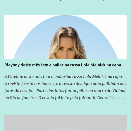
não apenas em relação ao ex-Presidente Lula, mas também em
relação a todos os que foram citados, incluindo a sociedade que a
Globo manteve com o Grupo Odebrecht, citada na delação de
Emílio Odebrecht. Lula sempre atuou para promover o Brasil no
exterior, e não para promover determinadas empresas ou
empresários" Assina a nota o advogado Cristiano Zanin Martins
Playboy deste mês tem a bailarina russa Lola Melnick na capa
A Playboy deste mês tem a bailarina russa Lola Melnick na capa.
A revista já está nas bancas, e a revista divulgou uma palhinha das
fotos do ensaio. Parte das fotos foram feitas no morro do Vidigal,
no Rio de Janeiro. O ensaio foi feito pelo fotógrafo Gerard Giaume
e também contou com a praia da Joatinga como locação. Playboy
divulga capa e primeiras fotos de Lola Melnick - @aredacao