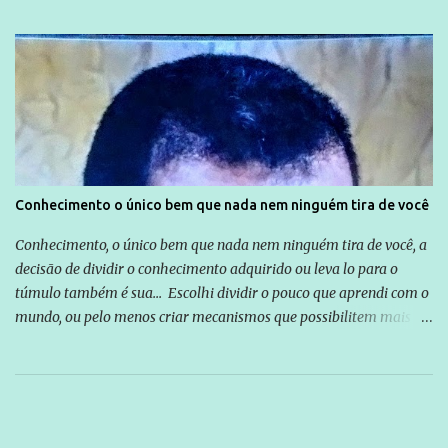
Conhecimento o único bem que nada nem ninguém tira de você
Conhecimento, o único bem que nada nem ninguém tira de você, a
decisão de dividir o conhecimento adquirido ou leva lo para o
túmulo também é sua... Escolhi dividir o pouco que aprendi com o
mundo, ou pelo menos criar mecanismos que possibilitem mais e
mais pessoas terem acesso a educação e ao conhecimento. Não
sou Professor, a mais nobre das profissões, mas tento ser um
empreendedor da comunicação, que além de informação
cotidiana, corriqueira e cada vez mais preocupantes, do tipo que
você já esta acostumado a ver neste espaço, vou trabalhar a ideia