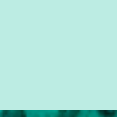
que possibilite distribuir não só informações, mas que gere de
forma consistente a riqueza do conhecimento... Exemplo: o
cidadão brasileiro não precisa só ser informado sobre operações
da Lava Jato, Reformas que podem retirar ou não direitos, ou
quem vai ser preso ou não; é preciso levar até as pessoas, do mais
simples ao mais burguês, o que diz a nossa Constituição, quais são
seus direitos e deveres em ...