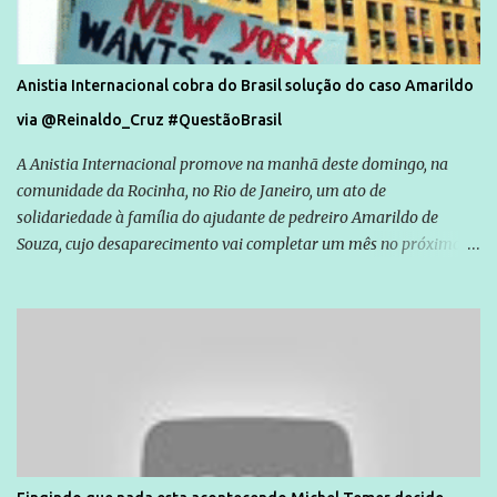
Anistia Internacional cobra do Brasil solução do caso Amarildo
via @Reinaldo_Cruz #QuestãoBrasil
A Anistia Internacional promove na manhã deste domingo, na
comunidade da Rocinha, no Rio de Janeiro, um ato de
solidariedade à família do ajudante de pedreiro Amarildo de
Souza, cujo desaparecimento vai completar um mês no próximo
dia 14. Amarildo desapareceu quando foi levado por policiais da
Unidade de Polícia Pacificadora (UPP) da Rocinha. A assessora de
Direitos Humanos da Anistia Internacional, Renata Neder, disse à
Agência Brasil que ações e atividades de mobilização são feitas
normalmente pela organização não governamental. As ações de
solidariedade são promovidas em apoio a famílias ou pessoas que
são vítimas de violência, estão em situação de risco ou têm seus
direitos violados. Leia mais: Anistia Internacional cobra do Brasil
solução do caso Amarildo - Terra Brasil