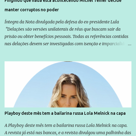
Fingindo que nada esta acontecendo Michel Temer decide
manter corruptos no poder
Íntegra da Nota divulgada pela defesa do ex-presidente Lula
"Delações são versões unilaterais de réus que buscam sair da
prisão ou obter benefícios pessoais. Todas as referências contidas
nas delações devem ser investigadas com isenção e imparcialidade
não apenas em relação ao ex-Presidente Lula, mas também em
relação a todos os que foram citados, incluindo a sociedade que a
Globo manteve com o Grupo Odebrecht, citada na delação de
Emílio Odebrecht. Lula sempre atuou para promover o Brasil no
exterior, e não para promover determinadas empresas ou
empresários" Assina a nota o advogado Cristiano Zanin Martins
Playboy deste mês tem a bailarina russa Lola Melnick na capa
A Playboy deste mês tem a bailarina russa Lola Melnick na capa.
A revista já está nas bancas, e a revista divulgou uma palhinha das