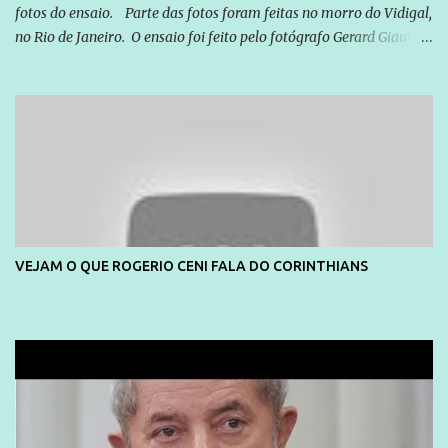
fotos do ensaio. Parte das fotos foram feitas no morro do Vidigal,
no Rio de Janeiro. O ensaio foi feito pelo fotógrafo Gerard Giaume
e também contou com a praia da Joatinga como locação. Playboy
divulga capa e primeiras fotos de Lola Melnick - @aredacao
VEJAM O QUE ROGERIO CENI FALA DO CORINTHIANS