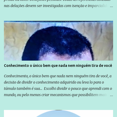
nas delações devem ser investigadas com isenção e imparcialidade
não apenas em relação ao ex-Presidente Lula, mas também em
relação a todos os que foram citados, incluindo a sociedade que a
Globo manteve com o Grupo Odebrecht, citada na delação de
Emílio Odebrecht. Lula sempre atuou para promover o Brasil no
exterior, e não para promover determinadas empresas ou
empresários" Assina a nota o advogado Cristiano Zanin Martins
Conhecimento o único bem que nada nem ninguém tira de você
Conhecimento, o único bem que nada nem ninguém tira de você, a
decisão de dividir o conhecimento adquirido ou leva lo para o
túmulo também é sua... Escolhi dividir o pouco que aprendi com o
mundo, ou pelo menos criar mecanismos que possibilitem mais e
mais pessoas terem acesso a educação e ao conhecimento. Não
sou Professor, a mais nobre das profissões, mas tento ser um
empreendedor da comunicação, que além de informação