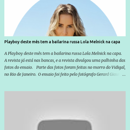
cotidiana, corriqueira e cada vez mais preocupantes, do tipo que
você já esta acostumado a ver neste espaço, vou trabalhar a ideia
que possibilite distribuir não só informações, mas que gere de
forma consistente a riqueza do conhecimento... Exemplo: o
cidadão brasileiro não precisa só ser informado sobre operações
da Lava Jato, Reformas que podem retirar ou não direitos, ou
Playboy deste mês tem a bailarina russa Lola Melnick na capa
quem vai ser preso ou não; é preciso levar até as pessoas, do mais
simples ao mais burguês, o que diz a nossa Constituição, quais são
A Playboy deste mês tem a bailarina russa Lola Melnick na capa.
seus direitos e deveres em ...
A revista já está nas bancas, e a revista divulgou uma palhinha das
fotos do ensaio. Parte das fotos foram feitas no morro do Vidigal,
no Rio de Janeiro. O ensaio foi feito pelo fotógrafo Gerard Giaume
e também contou com a praia da Joatinga como locação. Playboy
divulga capa e primeiras fotos de Lola Melnick - @aredacao