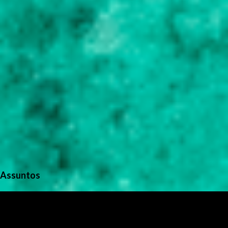
s
Assuntos