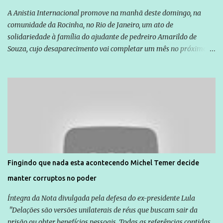
A Anistia Internacional promove na manhã deste domingo, na
comunidade da Rocinha, no Rio de Janeiro, um ato de
solidariedade à família do ajudante de pedreiro Amarildo de
Souza, cujo desaparecimento vai completar um mês no próximo
dia 14. Amarildo desapareceu quando foi levado por policiais da
Unidade de Polícia Pacificadora (UPP) da Rocinha. A assessora de
Direitos Humanos da Anistia Internacional, Renata Neder, disse à
Agência Brasil que ações e atividades de mobilização são feitas
normalmente pela organização não governamental. As ações de
solidariedade são promovidas em apoio a famílias ou pessoas que
são vítimas de violência, estão em situação de risco ou têm seus
direitos violados. Leia mais: Anistia Internacional cobra do Brasil
solução do caso Amarildo - Terra Brasil
Fingindo que nada esta acontecendo Michel Temer decide
manter corruptos no poder
Íntegra da Nota divulgada pela defesa do ex-presidente Lula
"Delações são versões unilaterais de réus que buscam sair da
prisão ou obter benefícios pessoais. Todas as referências contidas