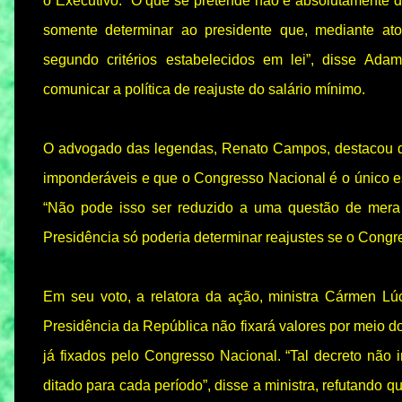
o Executivo. “O que se pretende não é absolutamente d
somente determinar ao presidente que, mediante ato a
segundo critérios estabelecidos em lei”, disse Ad
comunicar a política de reajuste do salário mínimo.
O advogado das legendas, Renato Campos, destacou q
imponderáveis e que o Congresso Nacional é o único e
“Não pode isso ser reduzido a uma questão de mera 
Presidência só poderia determinar reajustes se o Congr
Em seu voto, a relatora da ação, ministra Cármen L
Presidência da República não fixará valores por meio do
já fixados pelo Congresso Nacional. “Tal decreto não i
ditado para cada período”, disse a ministra, refutando 