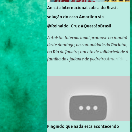
Anistia Internacional cobra do Brasil
solução do caso Amarildo via
@Reinaldo_Cruz #QuestãoBrasil
A Anistia Internacional promove na manhã
deste domingo, na comunidade da Rocinha,
no Rio de Janeiro, um ato de solidariedade à
família do ajudante de pedreiro Amarildo de
Souza, cujo desaparecimento vai completar
um mês no próximo dia 14. Amarildo
desapareceu quando foi levado por policiais
da Unidade de Polícia Pacificadora (UPP) da
Rocinha. A assessora de Direitos Humanos
da Anistia Internacional, Renata Neder, disse
à Agência Brasil que ações e atividades de
mobilização são feitas normalmente pela
organização não governamental. As ações
Fingindo que nada esta acontecendo
de solidariedade são promovidas em apoio