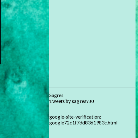
Sagres
Tweets by sagres730
google-site-verification:
google72c1f7dd8361983c.html