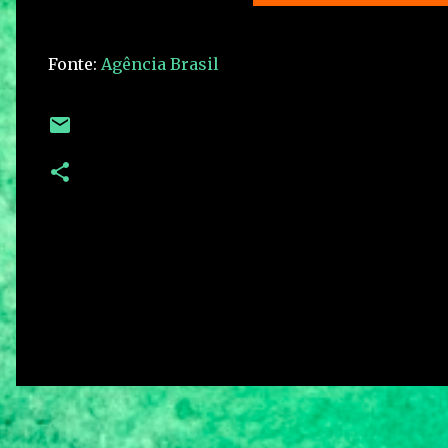
Fonte:
Agência Brasil
C
o
m
e
n
t