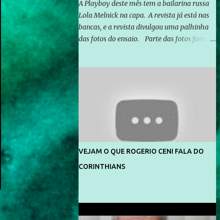
A Playboy deste mês tem a bailarina russa
Lola Melnick na capa. A revista já está nas
bancas, e a revista divulgou uma palhinha
das fotos do ensaio. Parte das fotos foram
feitas no morro do Vidigal, no Rio de
Janeiro. O ensaio foi feito pelo fotógrafo
Gerard Giaume e também contou com a
praia da Joatinga como locação. Playboy
divulga capa e primeiras fotos de Lola
Melnick - @aredacao
VEJAM O QUE ROGERIO CENI FALA DO
CORINTHIANS