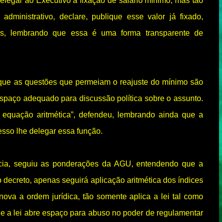
elegar ao Executivo a fixação de salário mínimo, mas tão
dministrativo, declare, publique esse valor já fixado,
ams, lembrando que essa é uma forma transparente de
ue as questões que permeiam o reajuste do mínimo são
spaço adequado para discussão política sobre o assunto.
equação aritmética”, defendeu, lembrando ainda que a
esso lhe delegar essa função.
úcia, seguiu as ponderações da AGU, entendendo que a
 decreto, apenas seguirá aplicação aritmética dos índices
nova a ordem jurídica, tão somente aplica a lei tal como
que a lei abre espaço para abuso no poder de regulamentar