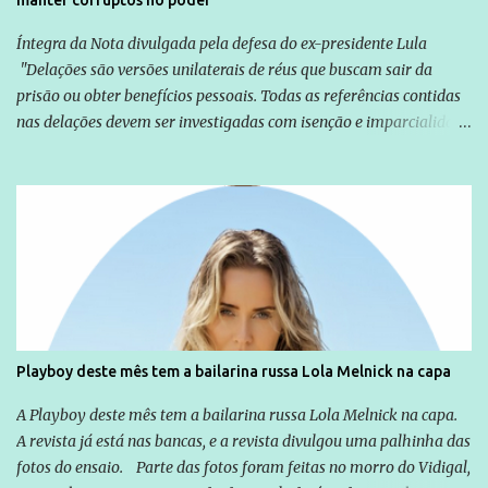
manter corruptos no poder
Íntegra da Nota divulgada pela defesa do ex-presidente Lula
"Delações são versões unilaterais de réus que buscam sair da
prisão ou obter benefícios pessoais. Todas as referências contidas
nas delações devem ser investigadas com isenção e imparcialidade
não apenas em relação ao ex-Presidente Lula, mas também em
relação a todos os que foram citados, incluindo a sociedade que a
Globo manteve com o Grupo Odebrecht, citada na delação de
Emílio Odebrecht. Lula sempre atuou para promover o Brasil no
exterior, e não para promover determinadas empresas ou
empresários" Assina a nota o advogado Cristiano Zanin Martins
Playboy deste mês tem a bailarina russa Lola Melnick na capa
A Playboy deste mês tem a bailarina russa Lola Melnick na capa.
A revista já está nas bancas, e a revista divulgou uma palhinha das
fotos do ensaio. Parte das fotos foram feitas no morro do Vidigal,