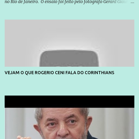
no Rio de Janeiro. O ensaio foi feito pelo fotógrafo Gerard Giaume
e também contou com a praia da Joatinga como locação. Playboy
divulga capa e primeiras fotos de Lola Melnick - @aredacao
VEJAM O QUE ROGERIO CENI FALA DO CORINTHIANS