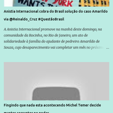
Anistia Internacional cobra do Brasil solução do caso Amarildo
via @Reinaldo_Cruz #QuestãoBrasil
A Anistia Internacional promove na manhã deste domingo, na
comunidade da Rocinha, no Rio de Janeiro, um ato de
solidariedade à família do ajudante de pedreiro Amarildo de
Souza, cujo desaparecimento vai completar um mês no próximo
dia 14. Amarildo desapareceu quando foi levado por policiais da
Unidade de Polícia Pacificadora (UPP) da Rocinha. A assessora de
Direitos Humanos da Anistia Internacional, Renata Neder, disse à
Agência Brasil que ações e atividades de mobilização são feitas
normalmente pela organização não governamental. As ações de
solidariedade são promovidas em apoio a famílias ou pessoas que
são vítimas de violência, estão em situação de risco ou têm seus
direitos violados. Leia mais: Anistia Internacional cobra do Brasil
solução do caso Amarildo - Terra Brasil
Fingindo que nada esta acontecendo Michel Temer decide