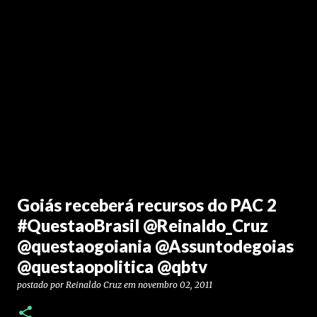
Goiás receberá recursos do PAC 2
#QuestaoBrasil @Reinaldo_Cruz
@questaogoiania @Assuntodegoias
@questaopolitica @qbtv
postado por
Reinaldo Cruz
em
novembro 02, 2011