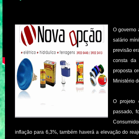
O governo 
salário mín
previsão er
consta da 
proposta or
Ministério 
O projeto
passado, f
Consumido
inflação para 6,3%, também haverá a elevação do rea