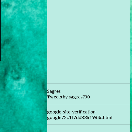
Sagres
Tweets by sagres730
google-site-verification:
google72c1f7dd8361983c.html