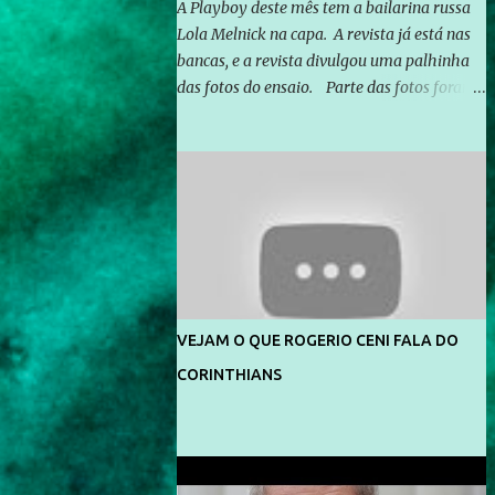
A Playboy deste mês tem a bailarina russa
Lola Melnick na capa. A revista já está nas
bancas, e a revista divulgou uma palhinha
das fotos do ensaio. Parte das fotos foram
feitas no morro do Vidigal, no Rio de
Janeiro. O ensaio foi feito pelo fotógrafo
Gerard Giaume e também contou com a
praia da Joatinga como locação. Playboy
divulga capa e primeiras fotos de Lola
Melnick - @aredacao
VEJAM O QUE ROGERIO CENI FALA DO
CORINTHIANS