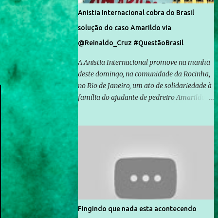
Anistia Internacional cobra do Brasil
solução do caso Amarildo via
@Reinaldo_Cruz #QuestãoBrasil
A Anistia Internacional promove na manhã
deste domingo, na comunidade da Rocinha,
no Rio de Janeiro, um ato de solidariedade à
família do ajudante de pedreiro Amarildo de
Souza, cujo desaparecimento vai completar
um mês no próximo dia 14. Amarildo
desapareceu quando foi levado por policiais
da Unidade de Polícia Pacificadora (UPP) da
Rocinha. A assessora de Direitos Humanos
da Anistia Internacional, Renata Neder, disse
à Agência Brasil que ações e atividades de
mobilização são feitas normalmente pela
organização não governamental. As ações
Fingindo que nada esta acontecendo
de solidariedade são promovidas em apoio