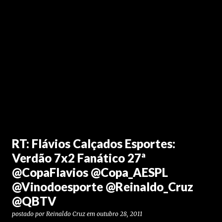
RT: Flávios Calçados Esportes:
Verdão 7x2 Fanático 27ª
@CopaFlavios @Copa_AESPL
@Vinodoesporte @Reinaldo_Cruz
@QBTV
postado por
Reinaldo Cruz
em
outubro 28, 2011