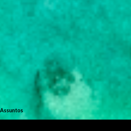
o
s
Assuntos