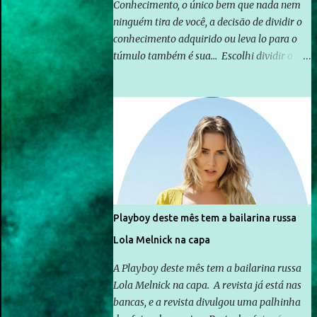
Conhecimento, o único bem que nada nem
ninguém tira de você, a decisão de dividir o
conhecimento adquirido ou leva lo para o
túmulo também é sua... Escolhi dividir o
pouco que aprendi com o mundo, ou pelo
menos criar mecanismos que possibilitem
mais e mais pessoas terem acesso a
educação e ao conhecimento. Não sou
Professor, a mais nobre das profissões, mas
tento ser um empreendedor da
comunicação, que além de informação
cotidiana, corriqueira e cada vez mais
preocupantes, do tipo que você já esta
Playboy deste mês tem a bailarina russa
acostumado a ver neste espaço, vou
Lola Melnick na capa
trabalhar a ideia que possibilite distribuir
não só informações, mas que gere de forma
A Playboy deste mês tem a bailarina russa
consistente a riqueza do conhecimento...
Lola Melnick na capa. A revista já está nas
Exemplo: o cidadão brasileiro não precisa só
bancas, e a revista divulgou uma palhinha
ser informado sobre operações da Lava Jato,