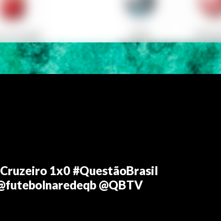
 Cruzeiro 1x0 #QuestãoBrasil
_ @futebolnaredeqb @QBTV