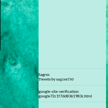
Sagres
Tweets by sagres730
google-site-verification:
google72c1f7dd8361983c.html