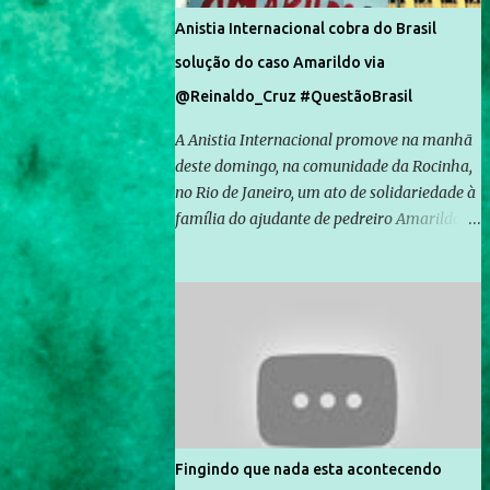
Anistia Internacional cobra do Brasil
solução do caso Amarildo via
@Reinaldo_Cruz #QuestãoBrasil
A Anistia Internacional promove na manhã
deste domingo, na comunidade da Rocinha,
no Rio de Janeiro, um ato de solidariedade à
família do ajudante de pedreiro Amarildo de
Souza, cujo desaparecimento vai completar
um mês no próximo dia 14. Amarildo
desapareceu quando foi levado por policiais
da Unidade de Polícia Pacificadora (UPP) da
Rocinha. A assessora de Direitos Humanos
da Anistia Internacional, Renata Neder, disse
à Agência Brasil que ações e atividades de
mobilização são feitas normalmente pela
organização não governamental. As ações
Fingindo que nada esta acontecendo
de solidariedade são promovidas em apoio