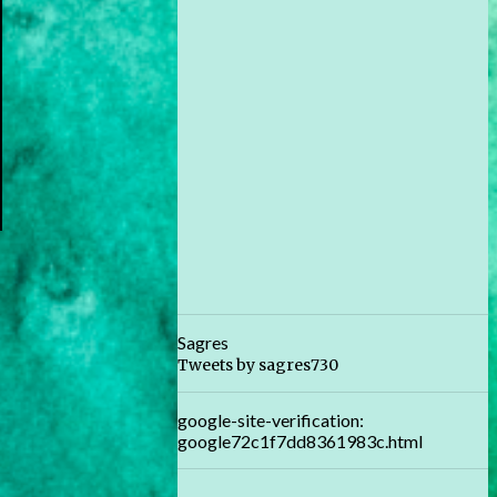
Sagres
Tweets by sagres730
google-site-verification:
google72c1f7dd8361983c.html