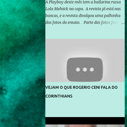
A Playboy deste mês tem a bailarina russa
Lola Melnick na capa. A revista já está nas
bancas, e a revista divulgou uma palhinha
das fotos do ensaio. Parte das fotos foram
feitas no morro do Vidigal, no Rio de
Janeiro. O ensaio foi feito pelo fotógrafo
Gerard Giaume e também contou com a
praia da Joatinga como locação. Playboy
divulga capa e primeiras fotos de Lola
Melnick - @aredacao
VEJAM O QUE ROGERIO CENI FALA DO
CORINTHIANS