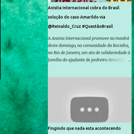
Anistia Internacional cobra do Brasil
solução do caso Amarildo via
@Reinaldo_Cruz #QuestãoBrasil
A Anistia Internacional promove na manhã
deste domingo, na comunidade da Rocinha,
no Rio de Janeiro, um ato de solidariedade à
família do ajudante de pedreiro Amarildo de
Souza, cujo desaparecimento vai completar
um mês no próximo dia 14. Amarildo
desapareceu quando foi levado por policiais
da Unidade de Polícia Pacificadora (UPP) da
Rocinha. A assessora de Direitos Humanos
da Anistia Internacional, Renata Neder, disse
à Agência Brasil que ações e atividades de
mobilização são feitas normalmente pela
organização não governamental. As ações
Fingindo que nada esta acontecendo
de solidariedade são promovidas em apoio