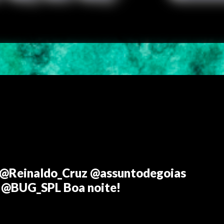
l @Reinaldo_Cruz @assuntodegoias
@BUG_SPL Boa noite!