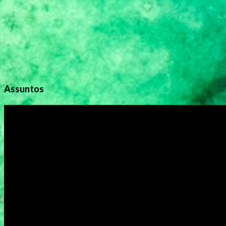
s
Assuntos