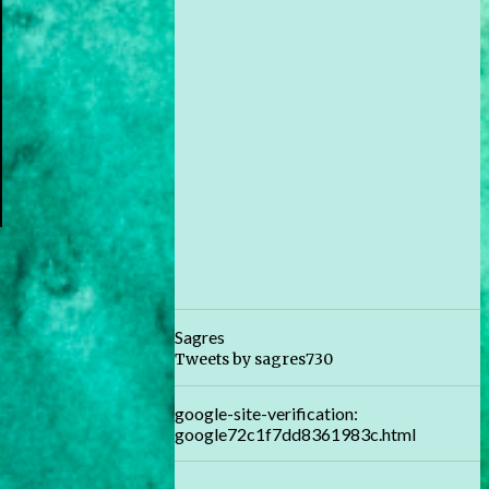
Sagres
Tweets by sagres730
google-site-verification:
google72c1f7dd8361983c.html