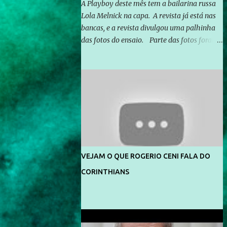
A Playboy deste mês tem a bailarina russa
Lola Melnick na capa. A revista já está nas
bancas, e a revista divulgou uma palhinha
das fotos do ensaio. Parte das fotos foram
feitas no morro do Vidigal, no Rio de
Janeiro. O ensaio foi feito pelo fotógrafo
Gerard Giaume e também contou com a
praia da Joatinga como locação. Playboy
divulga capa e primeiras fotos de Lola
Melnick - @aredacao
VEJAM O QUE ROGERIO CENI FALA DO
CORINTHIANS