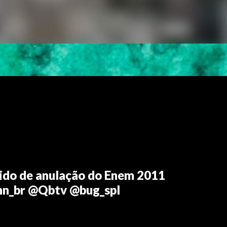
dido de anulação do Enem 2011
nn_br @Qbtv @bug_spl