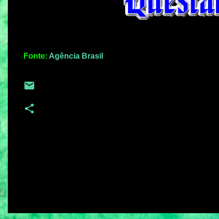
Fonte:
Agência Brasil
C
o
m
e