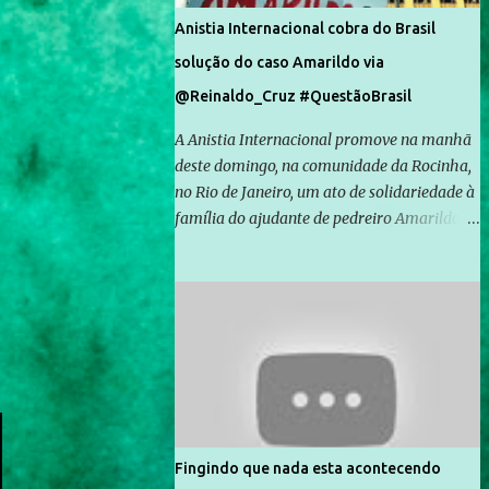
Anistia Internacional cobra do Brasil
solução do caso Amarildo via
@Reinaldo_Cruz #QuestãoBrasil
A Anistia Internacional promove na manhã
deste domingo, na comunidade da Rocinha,
no Rio de Janeiro, um ato de solidariedade à
família do ajudante de pedreiro Amarildo de
Souza, cujo desaparecimento vai completar
um mês no próximo dia 14. Amarildo
desapareceu quando foi levado por policiais
da Unidade de Polícia Pacificadora (UPP) da
Rocinha. A assessora de Direitos Humanos
da Anistia Internacional, Renata Neder, disse
à Agência Brasil que ações e atividades de
mobilização são feitas normalmente pela
organização não governamental. As ações
Fingindo que nada esta acontecendo
de solidariedade são promovidas em apoio