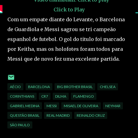
Click to Play
Com um empate diante do Levante, o Barcelona
de Guardiola e Messi sagrou se tri campeão
espanhol de futebol. O gol do titulo foi marcado
por Keitha, mas os holofotes foram todos para
Messi que de novo fez uma excelente partida.
AÉCIO
BARCELONA
BIG BROTHER BRASIL
CHELSEA
CORINTHIANS
CR7
DILMA
FLAMENGO
GABRIEL MEDINA
MESSI
MISAEL DE OLIVEIRA
NEYMAR
QUESTÃO BRASIL
REAL MADRID
REINALDO CRUZ
SÃO PAULO