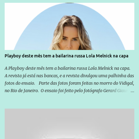
Globo manteve com o Grupo Odebrecht, citada na delação de
Emílio Odebrecht. Lula sempre atuou para promover o Brasil no
exterior, e não para promover determinadas empresas ou
empresários" Assina a nota o advogado Cristiano Zanin Martins
Playboy deste mês tem a bailarina russa Lola Melnick na capa
A Playboy deste mês tem a bailarina russa Lola Melnick na capa.
A revista já está nas bancas, e a revista divulgou uma palhinha das
fotos do ensaio. Parte das fotos foram feitas no morro do Vidigal,
no Rio de Janeiro. O ensaio foi feito pelo fotógrafo Gerard Giaume
e também contou com a praia da Joatinga como locação. Playboy
divulga capa e primeiras fotos de Lola Melnick - @aredacao