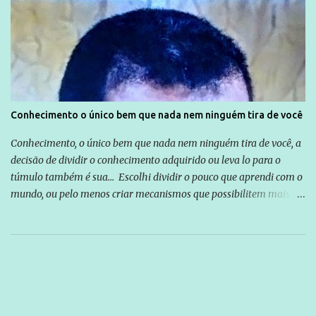
Conhecimento o único bem que nada nem ninguém tira de você
Conhecimento, o único bem que nada nem ninguém tira de você, a
decisão de dividir o conhecimento adquirido ou leva lo para o
túmulo também é sua... Escolhi dividir o pouco que aprendi com o
mundo, ou pelo menos criar mecanismos que possibilitem mais e
mais pessoas terem acesso a educação e ao conhecimento. Não
sou Professor, a mais nobre das profissões, mas tento ser um
empreendedor da comunicação, que além de informação
cotidiana, corriqueira e cada vez mais preocupantes, do tipo que
você já esta acostumado a ver neste espaço, vou trabalhar a ideia
que possibilite distribuir não só informações, mas que gere de
forma consistente a riqueza do conhecimento... Exemplo: o