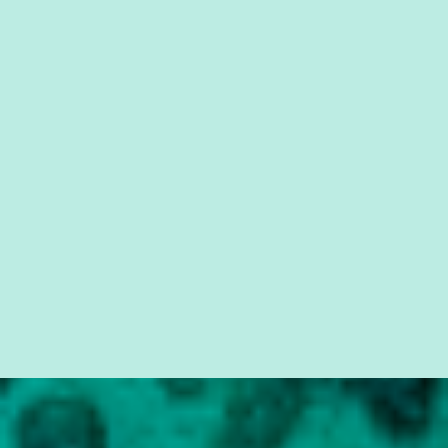
cidadão brasileiro não precisa só ser informado sobre operações
da Lava Jato, Reformas que podem retirar ou não direitos, ou
quem vai ser preso ou não; é preciso levar até as pessoas, do mais
simples ao mais burguês, o que diz a nossa Constituição, quais são
seus direitos e deveres em ...