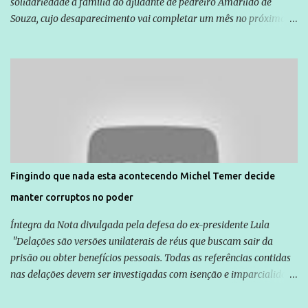
solidariedade à família do ajudante de pedreiro Amarildo de
Souza, cujo desaparecimento vai completar um mês no próximo
dia 14. Amarildo desapareceu quando foi levado por policiais da
Unidade de Polícia Pacificadora (UPP) da Rocinha. A assessora de
Direitos Humanos da Anistia Internacional, Renata Neder, disse à
Agência Brasil que ações e atividades de mobilização são feitas
normalmente pela organização não governamental. As ações de
solidariedade são promovidas em apoio a famílias ou pessoas que
são vítimas de violência, estão em situação de risco ou têm seus
direitos violados. Leia mais: Anistia Internacional cobra do Brasil
solução do caso Amarildo - Terra Brasil
Fingindo que nada esta acontecendo Michel Temer decide
manter corruptos no poder
Íntegra da Nota divulgada pela defesa do ex-presidente Lula
"Delações são versões unilaterais de réus que buscam sair da
prisão ou obter benefícios pessoais. Todas as referências contidas
nas delações devem ser investigadas com isenção e imparcialidade
não apenas em relação ao ex-Presidente Lula, mas também em
relação a todos os que foram citados, incluindo a sociedade que a