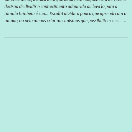
decisão de dividir o conhecimento adquirido ou leva lo para o
túmulo também é sua... Escolhi dividir o pouco que aprendi com o
mundo, ou pelo menos criar mecanismos que possibilitem mais e
mais pessoas terem acesso a educação e ao conhecimento. Não
sou Professor, a mais nobre das profissões, mas tento ser um
empreendedor da comunicação, que além de informação
cotidiana, corriqueira e cada vez mais preocupantes, do tipo que
você já esta acostumado a ver neste espaço, vou trabalhar a ideia
que possibilite distribuir não só informações, mas que gere de
forma consistente a riqueza do conhecimento... Exemplo: o
cidadão brasileiro não precisa só ser informado sobre operações
da Lava Jato, Reformas que podem retirar ou não direitos, ou
quem vai ser preso ou não; é preciso levar até as pessoas, do mais
simples ao mais burguês, o que diz a nossa Constituição, quais são
seus direitos e deveres em ...