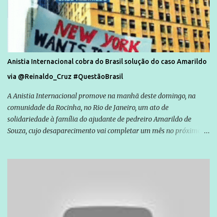
Anistia Internacional cobra do Brasil solução do caso Amarildo
via @Reinaldo_Cruz #QuestãoBrasil
A Anistia Internacional promove na manhã deste domingo, na
comunidade da Rocinha, no Rio de Janeiro, um ato de
solidariedade à família do ajudante de pedreiro Amarildo de
Souza, cujo desaparecimento vai completar um mês no próximo
dia 14. Amarildo desapareceu quando foi levado por policiais da
Unidade de Polícia Pacificadora (UPP) da Rocinha. A assessora de
Direitos Humanos da Anistia Internacional, Renata Neder, disse à
Agência Brasil que ações e atividades de mobilização são feitas
normalmente pela organização não governamental. As ações de
solidariedade são promovidas em apoio a famílias ou pessoas que
são vítimas de violência, estão em situação de risco ou têm seus