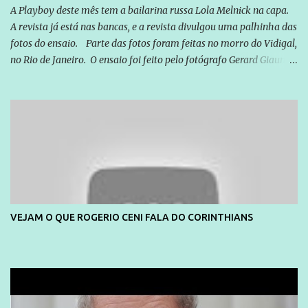
A Playboy deste mês tem a bailarina russa Lola Melnick na capa.
A revista já está nas bancas, e a revista divulgou uma palhinha das
fotos do ensaio. Parte das fotos foram feitas no morro do Vidigal,
no Rio de Janeiro. O ensaio foi feito pelo fotógrafo Gerard Giaume
e também contou com a praia da Joatinga como locação. Playboy
divulga capa e primeiras fotos de Lola Melnick - @aredacao
VEJAM O QUE ROGERIO CENI FALA DO CORINTHIANS