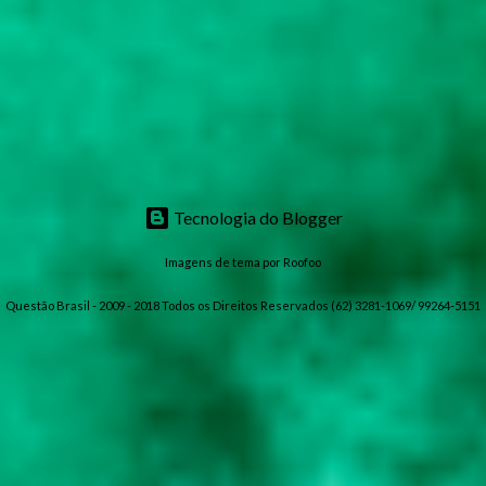
Tecnologia do Blogger
Imagens de tema por
Roofoo
Questão Brasil - 2009 - 2018 Todos os Direitos Reservados (62) 3281-1069/ 99264-5151