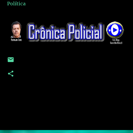
Política
C
o
m
e