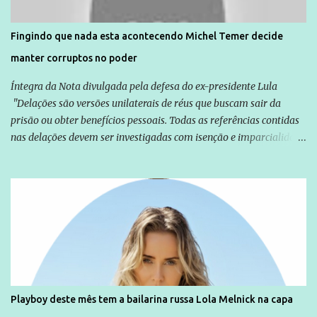
direitos violados. Leia mais: Anistia Internacional cobra do Brasil
solução do caso Amarildo - Terra Brasil
Fingindo que nada esta acontecendo Michel Temer decide
manter corruptos no poder
Íntegra da Nota divulgada pela defesa do ex-presidente Lula
"Delações são versões unilaterais de réus que buscam sair da
prisão ou obter benefícios pessoais. Todas as referências contidas
nas delações devem ser investigadas com isenção e imparcialidade
não apenas em relação ao ex-Presidente Lula, mas também em
relação a todos os que foram citados, incluindo a sociedade que a
Globo manteve com o Grupo Odebrecht, citada na delação de
Emílio Odebrecht. Lula sempre atuou para promover o Brasil no
exterior, e não para promover determinadas empresas ou
empresários" Assina a nota o advogado Cristiano Zanin Martins
Playboy deste mês tem a bailarina russa Lola Melnick na capa