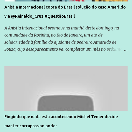
Anistia Internacional cobra do Brasil solução do caso Amarildo
via @Reinaldo_Cruz #QuestãoBrasil
A Anistia Internacional promove na manhã deste domingo, na
comunidade da Rocinha, no Rio de Janeiro, um ato de
solidariedade à família do ajudante de pedreiro Amarildo de
Souza, cujo desaparecimento vai completar um mês no próximo
dia 14. Amarildo desapareceu quando foi levado por policiais da
Unidade de Polícia Pacificadora (UPP) da Rocinha. A assessora de
Direitos Humanos da Anistia Internacional, Renata Neder, disse à
Agência Brasil que ações e atividades de mobilização são feitas
normalmente pela organização não governamental. As ações de
solidariedade são promovidas em apoio a famílias ou pessoas que
são vítimas de violência, estão em situação de risco ou têm seus
direitos violados. Leia mais: Anistia Internacional cobra do Brasil
solução do caso Amarildo - Terra Brasil
Fingindo que nada esta acontecendo Michel Temer decide
manter corruptos no poder