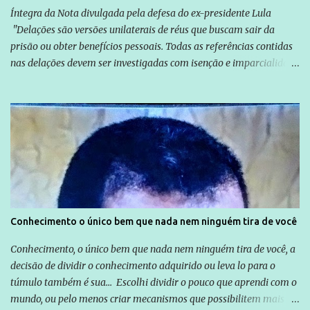
Íntegra da Nota divulgada pela defesa do ex-presidente Lula
"Delações são versões unilaterais de réus que buscam sair da
prisão ou obter benefícios pessoais. Todas as referências contidas
nas delações devem ser investigadas com isenção e imparcialidade
não apenas em relação ao ex-Presidente Lula, mas também em
relação a todos os que foram citados, incluindo a sociedade que a
Globo manteve com o Grupo Odebrecht, citada na delação de
Emílio Odebrecht. Lula sempre atuou para promover o Brasil no
exterior, e não para promover determinadas empresas ou
empresários" Assina a nota o advogado Cristiano Zanin Martins
Conhecimento o único bem que nada nem ninguém tira de você
Conhecimento, o único bem que nada nem ninguém tira de você, a
decisão de dividir o conhecimento adquirido ou leva lo para o
túmulo também é sua... Escolhi dividir o pouco que aprendi com o
mundo, ou pelo menos criar mecanismos que possibilitem mais e