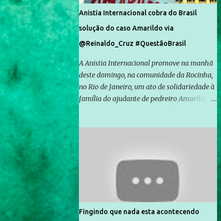
Anistia Internacional cobra do Brasil
solução do caso Amarildo via
@Reinaldo_Cruz #QuestãoBrasil
A Anistia Internacional promove na manhã
deste domingo, na comunidade da Rocinha,
no Rio de Janeiro, um ato de solidariedade à
família do ajudante de pedreiro Amarildo de
Souza, cujo desaparecimento vai completar
um mês no próximo dia 14. Amarildo
desapareceu quando foi levado por policiais
da Unidade de Polícia Pacificadora (UPP) da
Rocinha. A assessora de Direitos Humanos
da Anistia Internacional, Renata Neder, disse
à Agência Brasil que ações e atividades de
mobilização são feitas normalmente pela
organização não governamental. As ações
Fingindo que nada esta acontecendo
de solidariedade são promovidas em apoio