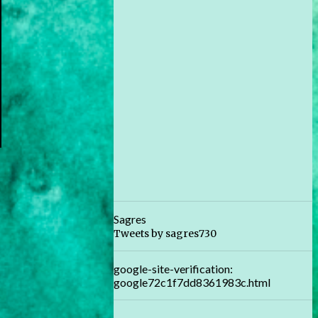
Sagres
Tweets by sagres730
google-site-verification:
google72c1f7dd8361983c.html