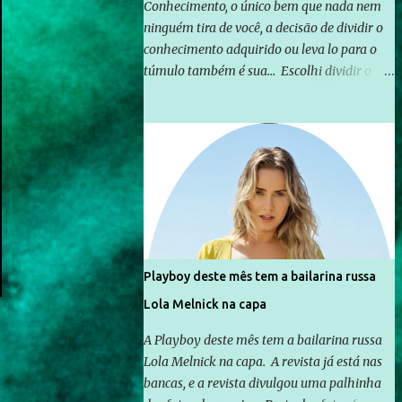
Conhecimento, o único bem que nada nem
ninguém tira de você, a decisão de dividir o
conhecimento adquirido ou leva lo para o
túmulo também é sua... Escolhi dividir o
pouco que aprendi com o mundo, ou pelo
menos criar mecanismos que possibilitem
mais e mais pessoas terem acesso a
educação e ao conhecimento. Não sou
Professor, a mais nobre das profissões, mas
tento ser um empreendedor da
comunicação, que além de informação
cotidiana, corriqueira e cada vez mais
preocupantes, do tipo que você já esta
Playboy deste mês tem a bailarina russa
acostumado a ver neste espaço, vou
Lola Melnick na capa
trabalhar a ideia que possibilite distribuir
não só informações, mas que gere de forma
A Playboy deste mês tem a bailarina russa
consistente a riqueza do conhecimento...
Lola Melnick na capa. A revista já está nas
Exemplo: o cidadão brasileiro não precisa só
bancas, e a revista divulgou uma palhinha
ser informado sobre operações da Lava Jato,