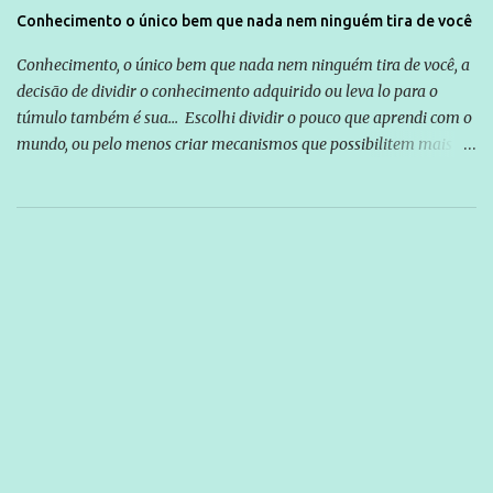
Conhecimento o único bem que nada nem ninguém tira de você
Conhecimento, o único bem que nada nem ninguém tira de você, a
decisão de dividir o conhecimento adquirido ou leva lo para o
túmulo também é sua... Escolhi dividir o pouco que aprendi com o
mundo, ou pelo menos criar mecanismos que possibilitem mais e
mais pessoas terem acesso a educação e ao conhecimento. Não
sou Professor, a mais nobre das profissões, mas tento ser um
empreendedor da comunicação, que além de informação
cotidiana, corriqueira e cada vez mais preocupantes, do tipo que
você já esta acostumado a ver neste espaço, vou trabalhar a ideia
que possibilite distribuir não só informações, mas que gere de
forma consistente a riqueza do conhecimento... Exemplo: o
cidadão brasileiro não precisa só ser informado sobre operações
da Lava Jato, Reformas que podem retirar ou não direitos, ou
quem vai ser preso ou não; é preciso levar até as pessoas, do mais
simples ao mais burguês, o que diz a nossa Constituição, quais são
seus direitos e deveres em ...