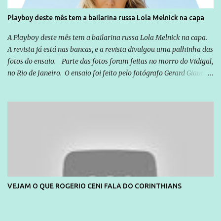
Playboy deste mês tem a bailarina russa Lola Melnick na capa
A Playboy deste mês tem a bailarina russa Lola Melnick na capa.
A revista já está nas bancas, e a revista divulgou uma palhinha das
fotos do ensaio. Parte das fotos foram feitas no morro do Vidigal,
no Rio de Janeiro. O ensaio foi feito pelo fotógrafo Gerard Giaume
e também contou com a praia da Joatinga como locação. Playboy
divulga capa e primeiras fotos de Lola Melnick - @aredacao
VEJAM O QUE ROGERIO CENI FALA DO CORINTHIANS