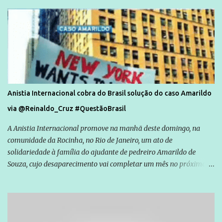
Anistia Internacional cobra do Brasil solução do caso Amarildo
via @Reinaldo_Cruz #QuestãoBrasil
A Anistia Internacional promove na manhã deste domingo, na
comunidade da Rocinha, no Rio de Janeiro, um ato de
solidariedade à família do ajudante de pedreiro Amarildo de
Souza, cujo desaparecimento vai completar um mês no próximo
dia 14. Amarildo desapareceu quando foi levado por policiais da
Unidade de Polícia Pacificadora (UPP) da Rocinha. A assessora de
Direitos Humanos da Anistia Internacional, Renata Neder, disse à
Agência Brasil que ações e atividades de mobilização são feitas