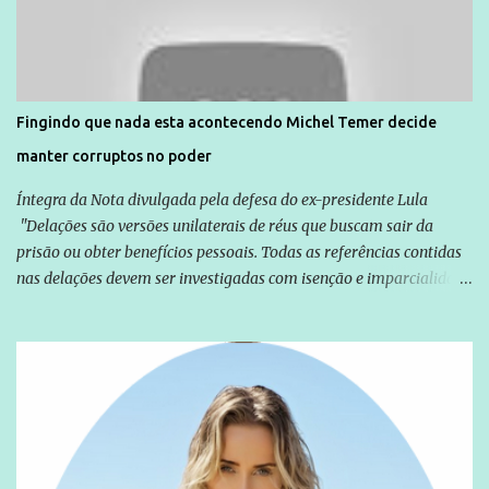
normalmente pela organização não governamental. As ações de
solidariedade são promovidas em apoio a famílias ou pessoas que
são vítimas de violência, estão em situação de risco ou têm seus
direitos violados. Leia mais: Anistia Internacional cobra do Brasil
solução do caso Amarildo - Terra Brasil
Fingindo que nada esta acontecendo Michel Temer decide
manter corruptos no poder
Íntegra da Nota divulgada pela defesa do ex-presidente Lula
"Delações são versões unilaterais de réus que buscam sair da
prisão ou obter benefícios pessoais. Todas as referências contidas
nas delações devem ser investigadas com isenção e imparcialidade
não apenas em relação ao ex-Presidente Lula, mas também em
relação a todos os que foram citados, incluindo a sociedade que a
Globo manteve com o Grupo Odebrecht, citada na delação de
Emílio Odebrecht. Lula sempre atuou para promover o Brasil no
exterior, e não para promover determinadas empresas ou
empresários" Assina a nota o advogado Cristiano Zanin Martins